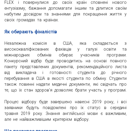
FLEX і повернулися до своїх країн сповнені нового
ентузіазму, бажання допомагати іншим та ділитися своїм
набутим досвідом та знаннями для покращення життя у
своїх громадах та країнах.
Як обирають фіналістів
Незалежна комісія в США, яка складається з
висококваліфікованих фахівців у галузі освіти та
міжнародних обмінів обирає учасників програми.
Конкурсний відбір буде проводитись на основі повного
пакету представлених документів, рекомендаційного листа
від викладача і готовності студента до річного
перебування в США в якості студента по обміну. Студенти
також повинні надати медичні документи, які свідчать про
те, що їх стан здоров'я дозволяє брати участь у програмі.
Процес відбору буде завершено навесні 2019 року, і всі
заявники будуть повідомлені про їх статус в середині
травня 2019 року. Знання англійської мови є важливим,
але не найважливішим критерієм відбору.