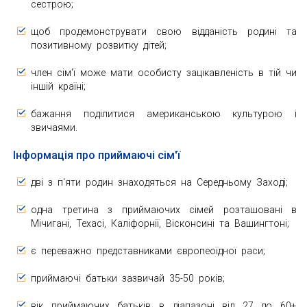
сестрою;
щоб продемонструвати свою відданість родині та
позитивному розвитку дітей;
член сім'ї може мати особисту зацікавленість в тій чи
іншій країні;
бажання поділитися американською культурою і
звичаями.
Інформація про приймаючі сім'ї
дві з п'яти родин знаходяться на Середньому Заході;
одна третина з приймаючих сімей розташовані в
Мічигані, Техасі, Каліфорнії, Вісконсині та Вашингтоні;
є переважно представниками європеоїдної раси;
приймаючі батьки зазвичай 35-50 років;
вік приймаючих батьків в діапазоні від 27 до 60+