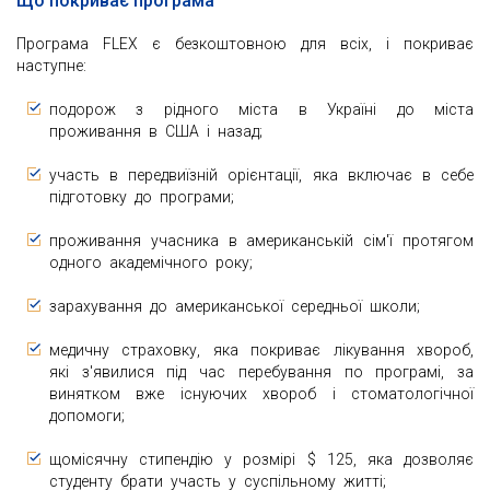
Що покриває програма
Програма FLEX є безкоштовною для всіх, і покриває
наступне:
подорож з рідного міста в Україні до міста
проживання в США і назад;
участь в передвиїзній орієнтації, яка включає в себе
підготовку до програми;
проживання учасника в американській сім'ї протягом
одного академічного року;
зарахування до американської середньої школи;
медичну страховку, яка покриває лікування хвороб,
які з'явилися під час перебування по програмі, за
винятком вже існуючих хвороб і стоматологічної
допомоги;
щомісячну стипендію у розмірі $ 125, яка дозволяє
студенту брати участь у суспільному житті;