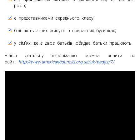
років;
є представниками середнього класу;
більшість з них живуть в приватних будинках;
у сім'ях, де є двоє батьків, обидва батьки працюють.
Більш детальну інформацію можна знайти на
сайті:
http://www.americancouncils.org.ua/uk/pages/7/