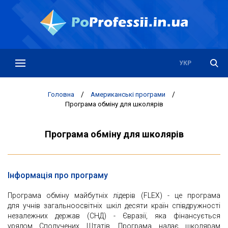
РУС
УКР
Головна
/
Американські програми
/
Програма обміну для школярів
Програма обміну для школярів
Інформація про програму
Програма обміну майбутніх лідерів (FLEX) - це програма
для учнів загальноосвітніх шкіл десяти країн співдружності
незалежних держав (СНД) - Євразії, яка фінансується
урядом Сполучених Штатів. Програма надає школярам