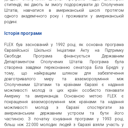
стипендії, які дають їм змогу подорожувати до Сполучених
Штатів, навчатися в американській школі протягом
одного академічного року і проживати у американській
родині.
Історія програми
FLEX був заснований у 1992 році, як основна програма
Євразійської Шкільної Ініціативи Акту на Підтримку
Свободи. Програма фінансується Державним
Департаментом Сполучених Штатів. Програма була
створена завдяки переконанню сенатора Біла Бредлі у
тому, що найкращим шляхом для забезпечення
довготривалого миру та взаєморозуміння між
Сполученими Штатами та країнами Євразії є надання
можливості молоді із цих країн особисто пізнавати
Америку та американців. Основною метою FLEX є
покращення взаєморозуміння між країнами та надання
можливості молоді з Євразії спостерігати за
американським державним устроєм та бути його
частиною. З початку існування програми у 1993 році,
більш ніж 22.000 молодих людей з Євразії взяли участь у