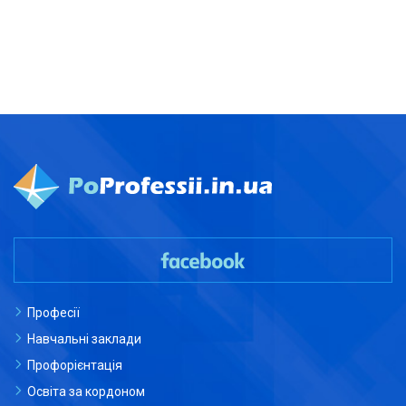
Професії
Навчальні заклади
Профорієнтація
Освіта за кордоном