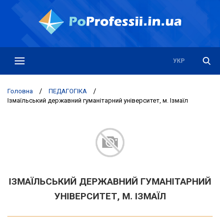
РУС
УКР
Головна
/
ПЕДАГОГІКА
/
Ізмаїльський державний гуманітарний університет, м. Ізмаїл
ІЗМАЇЛЬСЬКИЙ ДЕРЖАВНИЙ ГУМАНІТАРНИЙ
УНІВЕРСИТЕТ, М. ІЗМАЇЛ