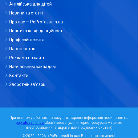
Англійська для дітей
Новини та статті
Про нас — PoProfessii.in.ua
Політика конфіденційності
Професійні свята
Партнерство
Реклама на сайті
Навчальним закладам
Контакти
Зворотній зв'язок
При повному або частковому відтворенні інформації посилання на
poprofessii.in.ua
обов'язкове (для інтернет-ресурсів – пряме
гіперпосилання, відкрите для пошукових систем).
©2020 - 2026.
«PoProfessii.in.ua»
Всі права захищені