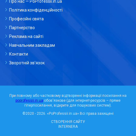
Про нас — PoProfessii.in.ua
Політика конфіденційності
Професійні свята
Партнерство
Реклама на сайті
Навчальним закладам
Контакти
Зворотній зв'язок
При повному або частковому відтворенні інформації посилання на
poprofessii.in.ua
обов'язкове (для інтернет-ресурсів – пряме
гіперпосилання, відкрите для пошукових систем).
©2020 - 2026.
«PoProfessii.in.ua»
Всі права захищені
СТВОРЕННЯ САЙТУ
INTERNERA