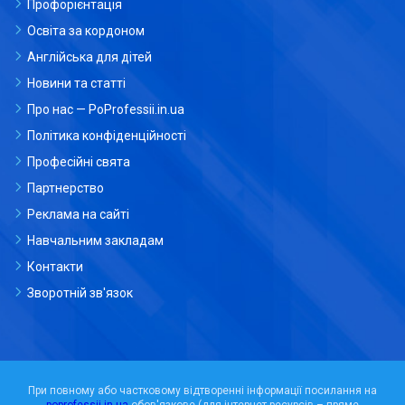
Профорієнтація
Освіта за кордоном
Англійська для дітей
Новини та статті
Про нас — PoProfessii.in.ua
Політика конфіденційності
Професійні свята
Партнерство
Реклама на сайті
Навчальним закладам
Контакти
Зворотній зв'язок
При повному або частковому відтворенні інформації посилання на