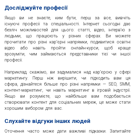
Досліджуйте професії
Якщо ви не знаєте, ким бути, перш за все, вивчіть
існуючі професії та спеціальності. Інтернет сьогодні дає
безліч можливостей для цього: статті, відео, інтерв’ю з
людьми, що працюють у різних сферах. Ви можете
прочитати про різні кар'єрні напрямки, подивитися освітні
відео або навіть пройти онлайн-курси, щоб краще
зрозуміти, чим займаються представники тієї чи іншої
професії.
Наприклад, скажімо, ви задумалися над кар'єрою у сфері
маркетингу. Перш ніж вирішити, чи підходить вам ця
сфера, дізнайтеся більше про різні напрямки — SEO, SMM,
контент-маркетинг, чи навіть маркетинг в ігровій індустрії.
Якщо ви розумієте, що найбільше вам подобається
створювати контент для соціальних мереж, це може стати
хорошим вибором для вас.
Слухайте відгуки інших людей
Оточення часто може дати важливі підказки. Запитайте