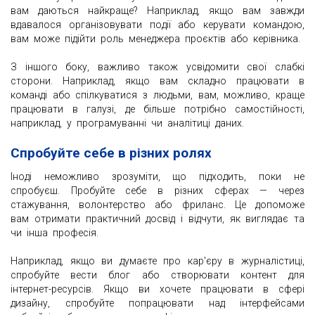
вам даються найкраще? Наприклад, якщо вам завжди
вдавалося організовувати події або керувати командою,
вам може підійти роль менеджера проєктів або керівника.
З іншого боку, важливо також усвідомити свої слабкі
сторони. Наприклад, якщо вам складно працювати в
команді або спілкуватися з людьми, вам, можливо, краще
працювати в галузі, де більше потрібно самостійності,
наприклад, у програмуванні чи аналітиці даних.
Спробуйте себе в різних ролях
Іноді неможливо зрозуміти, що підходить, поки не
спробуєш. Пробуйте себе в різних сферах — через
стажування, волонтерство або фриланс. Це допоможе
вам отримати практичний досвід і відчути, як виглядає та
чи інша професія.
Наприклад, якщо ви думаєте про кар'єру в журналістиці,
спробуйте вести блог або створювати контент для
інтернет-ресурсів. Якщо ви хочете працювати в сфері
дизайну, спробуйте попрацювати над інтерфейсами