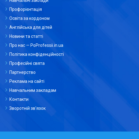
Навчальні заклади
Профорієнтація
Освіта за кордоном
Англійська для дітей
Новини та статті
Про нас — PoProfessii.in.ua
Політика конфіденційності
Професійні свята
Партнерство
Реклама на сайті
Навчальним закладам
Контакти
Зворотній зв'язок