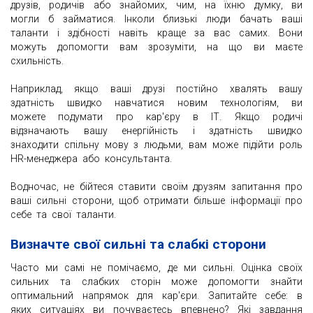
друзів, родичів або знайомих, чим, на їхню думку, ви
могли б займатися. Інколи близькі люди бачать ваші
таланти і здібності навіть краще за вас самих. Вони
можуть допомогти вам зрозуміти, на що ви маєте
схильність.
Наприклад, якщо ваші друзі постійно хвалять вашу
здатність швидко навчатися новим технологіям, ви
можете подумати про кар'єру в ІТ. Якщо родичі
відзначають вашу енергійність і здатність швидко
знаходити спільну мову з людьми, вам може підійти роль
HR-менеджера або консультанта.
Водночас, не бійтеся ставити своїм друзям запитання про
ваші сильні сторони, щоб отримати більше інформації про
себе та свої таланти.
Визначте свої сильні та слабкі сторони
Часто ми самі не помічаємо, де ми сильні. Оцінка своїх
сильних та слабких сторін може допомогти знайти
оптимальний напрямок для кар'єри. Запитайте себе: в
яких ситуаціях ви почуваєтесь впевнено? Які завдання