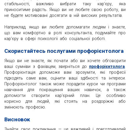
стабільності, важливо вибрати таку кар'єру, яка
приноситиме радість. Якщо ви не любите свою роботу, ви
не будете мотивовані досягати в ній високих результатів.
Наприклад, якщо ви любите допомагати людям і знаєте,
що вам комфортно в ролі консультанта, подумайте про
кар'єру в сфері психології або соціальної роботі.
Скористайтесь послугами профорієнтолога
Якщо ви не знаєте, як почати або ви хочете обговорити
ваші сумніви з фахівцем, зверніться до
профорієнтолога
.
Профорієнтація допоможе вам зрозуміти, які професії
підходять саме вам, оцінити ваші здібності та інтереси.
Профорієнтолог також може порадити курси чи програми
навчання для покращення ваших навичок, а також
допомогти створити кар'єрний план. Це особливо
корисно для людей, які стоять на роздоріжжі або
змінюють професію.
Висновок
Знайти своє покликання — це важливий і довготривалий