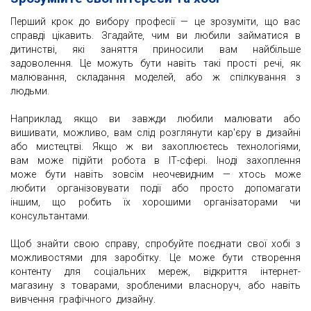
Перший крок до вибору професії — це зрозуміти, що вас
справді цікавить. Згадайте, чим ви любили займатися в
дитинстві, які заняття приносили вам найбільше
задоволення. Це можуть бути навіть такі прості речі, як
малювання, складання моделей, або ж спілкування з
людьми.
Наприклад, якщо ви завжди любили малювати або
вишивати, можливо, вам слід розглянути кар'єру в дизайні
або мистецтві. Якщо ж ви захоплюєтесь технологіями,
вам може підійти робота в ІТ-сфері. Іноді захоплення
може бути навіть зовсім неочевидним — хтось може
любити організовувати події або просто допомагати
іншим, що робить їх хорошими організаторами чи
консультантами.
Щоб знайти свою справу, спробуйте поєднати свої хобі з
можливостями для заробітку. Це може бути створення
контенту для соціальних мереж, відкриття інтернет-
магазину з товарами, зробленими власноруч, або навіть
вивчення графічного дизайну.