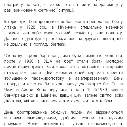
настрій у польоті, а також готові прийти на допомогу у
разі виникнення критичної ситуації.
Історія дня бортпровідника зобов'язана появою на борту
літака у 1928 році в Німеччині спеціально навченої
людини, яка забезпечує якісний сервіс під час польоту.
До цього дані функції покладалися на другого пілота, що
не доцільно з погляду безпеки.
Спочатку в ролі бортпровідників були виключно чоловіки,
проте у 1930 в США на борт стали брати молодих
симпатичних дівчат, чия зовнішність відповідала тодішнім
стандартам краси. Цей маркетинговий хід мав сприяти
збільшенню пасажиропотоку в авіаперевезеннях. День
стюардеси не став би такою значущою подією без Еллен
Черч із Айови. Вона вирушила в політ 15.05.1930 року з
Сан-Франциско в Шайєнн, давши цим зелене світло всім
дівчатам, які вирішили пов'язати своє життя з небом.
День бортпровідника об'єднує людей, які відрізняються
залізним самовладанням, добрим серцем та гнучким
розумом. Вони виконують функції сервіс-менеджера,