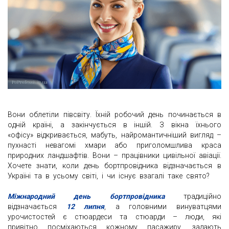
Вони облетіли півсвіту. Їхній робочий день починається в
одній країні, а закінчується в іншій. З вікна їхнього
«офісу» відкривається, мабуть, найромантичніший вигляд –
пухнасті невагомі хмари або приголомшлива краса
природних ландшафтів. Вони – працівники цивільної авіації.
Хочете знати, коли день бортпровідника відзначається в
Україні та в усьому світі, і чи існує взагалі таке свято?
Міжнародний день бортпровідника
традиційно
відзначається
12 липня
, а головними винуватцями
урочистостей є стюардеси та стюарди – люди, які
привітно посміхаються кожному пасажиру, задають