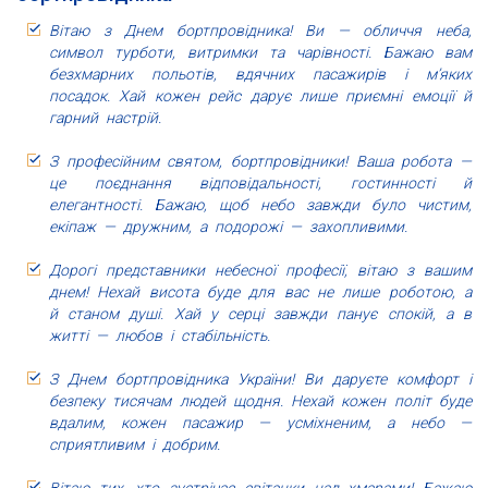
Вітаю з Днем бортпровідника! Ви — обличчя неба,
символ турботи, витримки та чарівності. Бажаю вам
безхмарних польотів, вдячних пасажирів і м’яких
посадок. Хай кожен рейс дарує лише приємні емоції й
гарний настрій.
З професійним святом, бортпровідники! Ваша робота —
це поєднання відповідальності, гостинності й
елегантності. Бажаю, щоб небо завжди було чистим,
екіпаж — дружним, а подорожі — захопливими.
Дорогі представники небесної професії, вітаю з вашим
днем! Нехай висота буде для вас не лише роботою, а
й станом душі. Хай у серці завжди панує спокій, а в
житті — любов і стабільність.
З Днем бортпровідника України! Ви даруєте комфорт і
безпеку тисячам людей щодня. Нехай кожен політ буде
вдалим, кожен пасажир — усміхненим, а небо —
сприятливим і добрим.