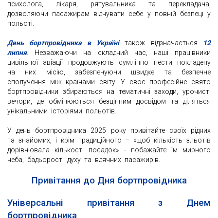
психолога, лікаря, рятувальника та перекладача,
дозволяючи пасажирам відчувати себе у повній безпеці у
польоті.
День бортпровідника в Україні
також відзначається
12
липня
. Незважаючи на складний час, наші працівники
цивільної авіації продовжують сумлінно нести покладену
на них місію, забезпечуючи швидке та безпечне
сполучення між країнами світу. У своє професійне свято
бортпровідники збираються на тематичні заходи, урочисті
вечори, де обмінюються безцінним досвідом та діляться
унікальними історіями польотів.
У день бортпровідника 2025 року привітайте своїх рідних
та знайомих, і крім традиційного – «щоб кількість зльотів
дорівнювала кількості посадок» - побажайте їм мирного
неба, бадьорості духу та вдячних пасажирів.
Привітання до Дня бортпровідника
Універсальні привітання з Днем
бортпровідника