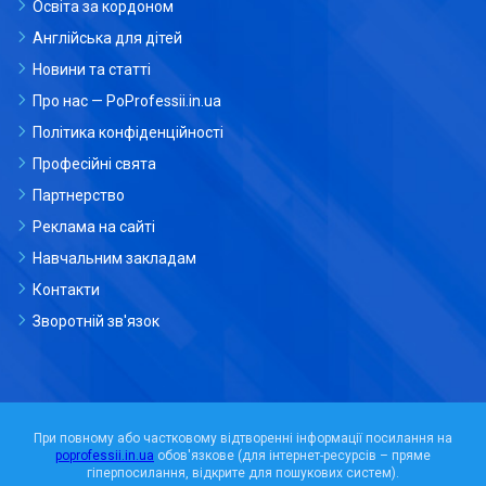
Освіта за кордоном
Англійська для дітей
Новини та статті
Про нас — PoProfessii.in.ua
Політика конфіденційності
Професійні свята
Партнерство
Реклама на сайті
Навчальним закладам
Контакти
Зворотній зв'язок
При повному або частковому відтворенні інформації посилання на
poprofessii.in.ua
обов'язкове (для інтернет-ресурсів – пряме
гіперпосилання, відкрите для пошукових систем).