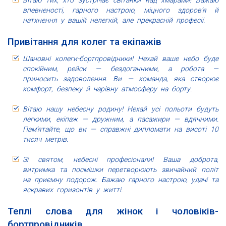
Вітаю тих, хто зустрічає світанки над хмарами! Бажаю
впевненості, гарного настрою, міцного здоров’я й
натхнення у вашій нелегкій, але прекрасній професії.
Привітання для колег та екіпажів
Шановні колеги-бортпровідники! Нехай ваше небо буде
спокійним, рейси — бездоганними, а робота —
приносить задоволення. Ви — команда, яка створює
комфорт, безпеку й чарівну атмосферу на борту.
Вітаю нашу небесну родину! Нехай усі польоти будуть
легкими, екіпаж — дружним, а пасажири — вдячними.
Пам’ятайте, що ви — справжні дипломати на висоті 10
тисяч метрів.
Зі святом, небесні професіонали! Ваша доброта,
витримка та посмішки перетворюють звичайний політ
на приємну подорож. Бажаю гарного настрою, удачі та
яскравих горизонтів у житті.
Теплі слова для жінок і чоловіків-
бортпровідників