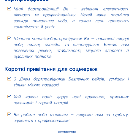
Милі бортпровідниці! Ви — втілення елегантності,
ніжності та професіоналізму. Нехай ваша посмішка
завжди прикрашає небо, а кожен день приносить
компліменти й успіх.
Шановні чоловіки-бортпровідники! Ви — справжні лицарі
неба, сильні, спокійні та відповідальні. Бажаю вам
впевнених рішень, стабільності, міцного здоров’я й
щасливих польотів.
Короткі привітання для соцмереж
З Днем бортпровідника! Безпечних рейсів, усмішок і
тільки м’яких посадок!
Хай кожен політ дарує нові враження, приємних
пасажирів і гарний настрій.
Ви робите небо теплішим — дякуємо вам за турботу,
чарівність і професіоналізм!
**********