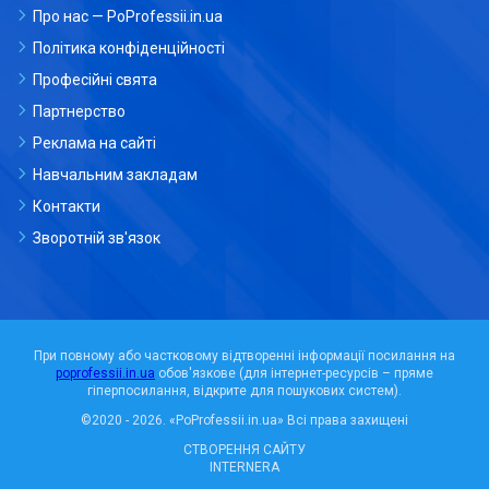
Про нас — PoProfessii.in.ua
Політика конфіденційності
Професійні свята
Партнерство
Реклама на сайті
Навчальним закладам
Контакти
Зворотній зв'язок
При повному або частковому відтворенні інформації посилання на
poprofessii.in.ua
обов'язкове (для інтернет-ресурсів – пряме
гіперпосилання, відкрите для пошукових систем).
©2020 - 2026.
«PoProfessii.in.ua»
Всі права захищені
СТВОРЕННЯ САЙТУ
INTERNERA