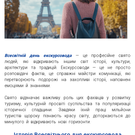
Всесвітній день екскурсовода
— це професійне свято
людей, які відкривають іншим світ історії, культури,
архітектури та традицій. Екскурсоводи — це не просто
розповідачі фактів, це справжні майстри комунікації, які
перетворюють подорожі на захопливі історії, наповнені
емоціями й знаннями.
Свято відзначає важливу роль цих фахівців у розвитку
туризму, культурній просвіті суспільства та популяризації
історичної спадщини. Завдяки їхній праці мільйони
туристів щороку пізнають красу світу, доторкаються до
минулого й відкривають нові горизонти.
Історія Всесвітнього дня екскурсовода