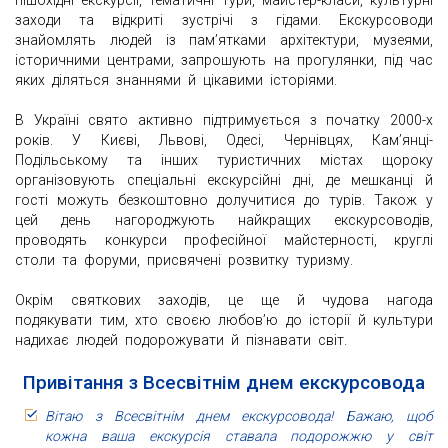
пішохідні екскурсії, тематичні тури, майстер-класи, культурні
заходи та відкриті зустрічі з гідами. Екскурсоводи
знайомлять людей із пам’ятками архітектури, музеями,
історичними центрами, запрошують на прогулянки, під час
яких діляться знаннями й цікавими історіями.
В Україні свято активно підтримується з початку 2000-х
років. У Києві, Львові, Одесі, Чернівцях, Кам’янці-
Подільському та інших туристичних містах щороку
організовують спеціальні екскурсійні дні, де мешканці й
гості можуть безкоштовно долучитися до турів. Також у
цей день нагороджують найкращих екскурсоводів,
проводять конкурси професійної майстерності, круглі
столи та форуми, присвячені розвитку туризму.
Окрім святкових заходів, це ще й чудова нагода
подякувати тим, хто своєю любов’ю до історії й культури
надихає людей подорожувати й пізнавати світ.
Привітання з Всесвітнім днем екскурсовода
Вітаю з Всесвітнім днем екскурсовода! Бажаю, щоб
кожна ваша екскурсія ставала подорожжю у світ