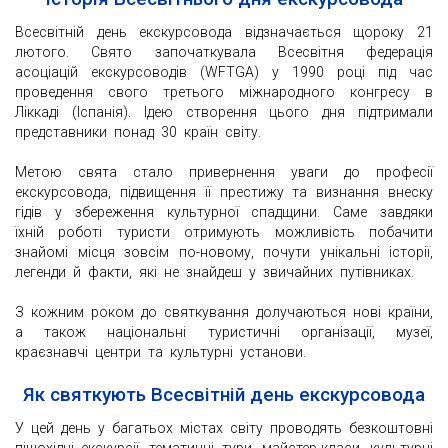
Всесвітній день екскурсовода відзначається щороку 21
лютого. Свято започаткувала Всесвітня федерація
асоціацій екскурсоводів (WFTGA) у 1990 році під час
проведення свого третього міжнародного конгресу в
Ліккаді (Іспанія). Ідею створення цього дня підтримали
представники понад 30 країн світу.
Метою свята стало привернення уваги до професії
екскурсовода, підвищення її престижу та визнання внеску
гідів у збереження культурної спадщини. Саме завдяки
їхній роботі туристи отримують можливість побачити
знайомі місця зовсім по-новому, почути унікальні історії,
легенди й факти, які не знайдеш у звичайних путівниках.
З кожним роком до святкування долучаються нові країни,
а також національні туристичні організації, музеї,
краєзнавчі центри та культурні установи.
Як святкують Всесвітній день екскурсовода
У цей день у багатьох містах світу проводять безкоштовні