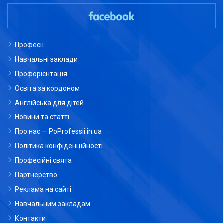
Професії
Навчальні заклади
Профорієнтація
Освіта за кордоном
Англійська для дітей
Новини та статті
Про нас — PoProfessii.in.ua
Політика конфіденційності
Професійні свята
Партнерство
Реклама на сайті
Навчальним закладам
Контакти