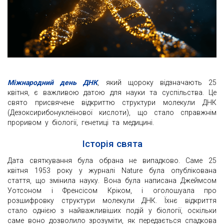
Міжнародний день ДНК
, який щороку відзначають 25
квітня, є важливою датою для науки та суспільства. Це
свято присвячене відкриттю структури молекули ДНК
(Дезоксирибонуклеїнової кислоти), що стало справжнім
проривом у біології, генетиці та медицині.
Історія свята
Дата святкування була обрана не випадково. Саме 25
квітня 1953 року у журналі Nature була опублікована
стаття, що змінила науку. Вона була написана Джеймсом
Уотсоном і Френсісом Кріком, і оголошуала про
розшифровку структури молекули ДНК. Їхнє відкриття
стало однією з найважливіших подій у біології, оскільки
саме воно дозволило зрозуміти, як передається спадкова