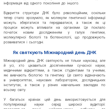
інформація від одного покоління до іншого.
Відкриття структури ДНК було революційним, оскільки
тепер стало зрозуміло, як молекули генетичної інформації
можуть зберігатися та передаватися, а також як ці
процеси можуть впливати на організми. Це поклало
початок новим дослідженням у галузі генетики,
молекулярної біології та біотехнології, що продовжують
розвиватися і сьогодні.
Як святкують Міжнародний день ДНК
Міжнародний день ДНК святкують не тільки науковці, але
й усі, хто цікавиться досягненнями сучасної науки,
медичними відкриттями, а також студентами та учнями,
які вивчають біологію та генетику. Це свято відзначають
в університетах, наукових лабораторіях, дослідницьких
інститутах, а також у різних навчальних закладах по
всьому світу.
У багатьох країнах цей день використовується для
популяризації науки серед широкої аудиторії: