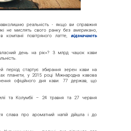
 навколишню реальність - якщо ви справжня
, які не мислять свого ранку без американо,
 компанії повітряного латте,
відзначають
 власний день на рік»? 3 млрд чашок кави
льність.
цей період стартує збирання зерен кави на
чках планети, у 2015 році Міжнародна кавова
орення офіційного дня кави. 77 держав, що
илії та Колумбії – 24 травня та 27 червня
іття слава про ароматний напій дійшла і до