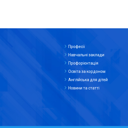
Професії
Навчальні заклади
Профорієнтація
Освіта за кордоном
Англійська для дітей
Новини та статті