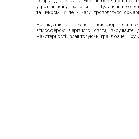
Історія дня кави в Україні бере початок 
українців каву, завізши її з Туреччини до
та цукром. У день кави проводяться ярмарк
Не відстають і численні кафетерії, які п
атмосферою чарівного свята, вирушайте 
майстерності, влаштовуючи грандіозне шоу д