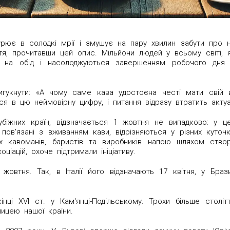
нурює в солодкі мрії і змушує на пару хвилин забути про
тя, прочитавши цей опис. Мільйони людей у ​​всьому світі
 на обід і насолоджуються завершенням робочого дня в
гукнути: «А чому саме кава удостоєна честі мати свій
ся в цю неймовірну цифру, і питання відразу втратить актуа
рубіжних країн, відзначається 1 жовтня не випадково: у 
 пов'язані з вживанням кави, відрізняються у різних куто
сіх кавоманів, баристів та виробників напою шляхом ств
іацій, охоче підтримали ініціативу.
жовтня. Так, в Італії його відзначають 17 квітня, у Браз
інці XVI ст. у Кам'янці-Подільському. Трохи більше стол
ицею нашої країни.