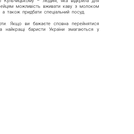
ю Кульчицькому – людині, яка відкрила для
ропейцям можливість вживати каву з молоком
 а також придбати спеціальний посуд.
карти. Якщо ви бажаєте сповна перейнятися
а найкращі баристи України змагаються у