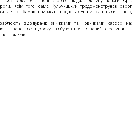
із 2007 року. У Львові вперше віддали данину поваги Юрі
 Європи. Крім того, саме Кульчицький продемонстрував єв
и, де всі бажаючі можуть продегустувати різні види напою,
риваблюють відвідувачів знижками та новинками кавової 
до Львова, де щороку відбувається кавовий фестиваль, 
ля глядачів.