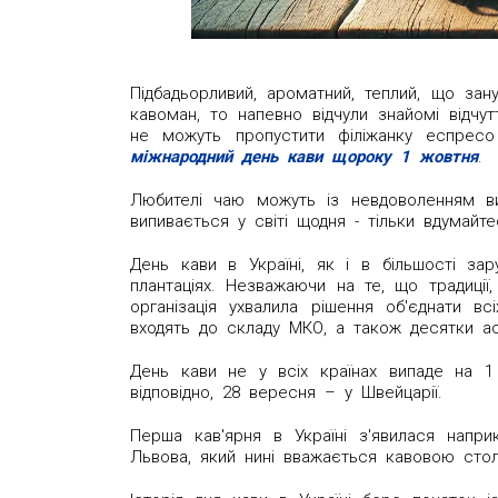
Підбадьорливий, ароматний, теплий, що за
кавоман, то напевно відчули знайомі відчут
не можуть пропустити філіжанку еспресо
міжнародний день кави щороку 1 жовтня
.
Любителі чаю можуть із невдоволенням ви
випивається у світі щодня - тільки вдумайте
День кави в Україні, як і в більшості за
плантаціях. Незважаючи на те, що традиції,
організація ухвалила рішення об'єднати в
входять до складу МКО, а також десятки асоц
День кави не у всіх країнах випаде на 1 
відповідно, 28 вересня – у Швейцарії.
Перша кав'ярня в Україні з'явилася наприк
Львова, який нині вважається кавовою стол