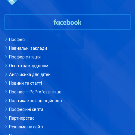
Професії
Навчальні заклади
Профорієнтація
Освіта за кордоном
Англійська для дітей
Новини та статті
Про нас — PoProfessii.in.ua
Політика конфіденційності
Професійні свята
Партнерство
Реклама на сайті