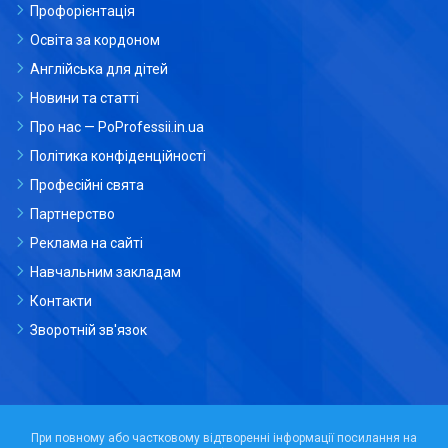
Профорієнтація
Освіта за кордоном
Англійська для дітей
Новини та статті
Про нас — PoProfessii.in.ua
Політика конфіденційності
Професійні свята
Партнерство
Реклама на сайті
Навчальним закладам
Контакти
Зворотній зв'язок
При повному або частковому відтворенні інформації посилання на