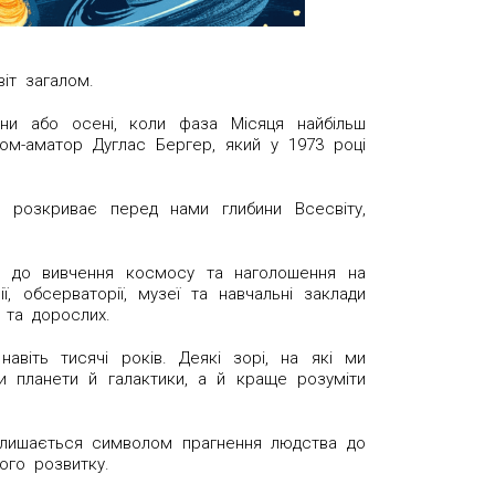
іт загалом.
сни або осені, коли фаза Місяця найбільш
ом-аматор Дуглас Бергер, який у 1973 році
а розкриває перед нами глибини Всесвіту,
ді до вивчення космосу та наголошення на
ї, обсерваторії, музеї та навчальні заклади
й та дорослих.
авіть тисячі років. Деякі зорі, на які ми
и планети й галактики, а й краще розуміти
я залишається символом прагнення людства до
ого розвитку.