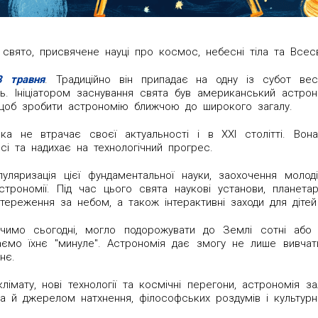
свято, присвячене науці про космос, небесні тіла та Всесв
3 травня
. Традиційно він припадає на одну із субот ве
ь. Ініціатором заснування свята був американський астрон
, щоб зробити астрономію ближчою до широкого загалу.
ка не втрачає своєї актуальності і в XXI столітті. Вон
і та надихає на технологічний прогрес.
уляризація цієї фундаментальної науки, заохочення моло
трономії. Під час цього свята наукові установи, планетарі
остереження за небом, а також інтерактивні заходи для діте
ачимо сьогодні, могло подорожувати до Землі сотні або н
ємо їхнє "минуле". Астрономія дає змогу не лише вивчат
нє.
 клімату, нові технології та космічні перегони, астрономі
 а й джерелом натхнення, філософських роздумів і культурн