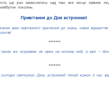
ість ще раз замислитись над тим, яке місце займає лю
айбутніх поколінь.
Привітання до Дня астрономії
жаємо вам невтомного прагнення до знань, нових відкриттів
онтів!
*******
аким же яскравим, як зірки на нічному небі, а мрії — без
*******
 сьогодні святкуємо День астрономії! Нехай кожен з нас ві