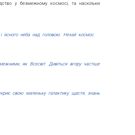
дство у безмежному космосі, та наскільки
 і ясного неба над головою. Нехай космос
межними, як Всесвіт. Дивіться вгору частіше
дкриє свою маленьку галактику щастя, знань