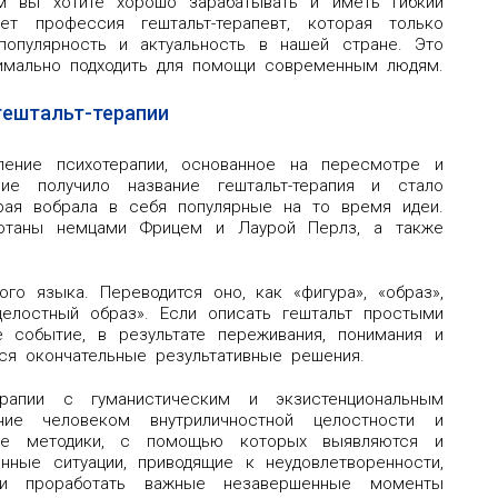
м вы хотите хорошо зарабатывать и иметь гибкий
т профессия гештальт-терапевт, которая только
 популярность и актуальность в нашей стране. Это
тимально подходить для помощи современным людям.
гештальт-терапии
ление психотерапии, основанное на пересмотре и
ние получило название гештальт-терапия и стало
орая вобрала в себя популярные на то время идеи.
отаны немцами Фрицем и Лаурой Перлз, а также
ого языка. Переводится оно, как «фигура», «образ»,
целостный образ». Если описать гештальт простыми
е событие, в результате переживания, понимания и
ся окончательные результативные решения.
ерапии с гуманистическим и экзистенциональным
ние человеком внутриличностной целостности и
кие методики, с помощью которых выявляются и
нные ситуации, приводящие к неудовлетворенности,
 и проработать важные незавершенные моменты