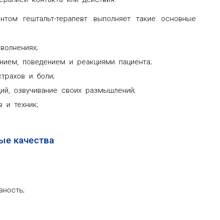
нтом гештальт-терапевт выполняет такие основные
волнениях;
нием, поведением и реакциями пациента;
страхов и боли;
ий, озвучивание своих размышлений;
 и техник;
ые качества
вность;