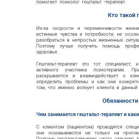
помогает психолог гештальт -терапевт.
Кто такой 
Из-за скорости и переменчивости жизн
истинные чувства и потребности, не осоз
разобраться в непростых жизненных ситуа
Поэтому лучше получить помощь профе
здоровье.
Гештальт-терапевт это тот специалист,
активного участника психотерапии. П
раскрывается и взаимодействует с кли
определить проблемы и как они конкретн
том, что именно волнует клиента в данный
Обязанности
Чем занимается гештальт-терапевт и как
С клиентом (пациентом) проводятся специ
они основываются не только на прогова
Поэтому гештальт-терапию часто называю т