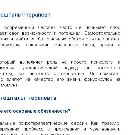
гештальт-терапевт
и современный человек часто не понимает свои
нает свои возможности и потенциал. Самостоятельно
циях и выйти из болезненных обстоятельств сложно.
ссионала, сэкономив жизненные силы, время и
 который выполняет роль не просто психолога, а
рименяя гуманистический подход, он полностью
ентом, как личность с личностью. Он помогает
о влияют на качество его жизни, фокусируясь на
 момент.
 гештальт-терапевта
ие его основные обязанности?
альные психотерапевтические сессии. Как правило,
ривании проблем, а проживании и чувствовании.
ерапией контакта или действия.