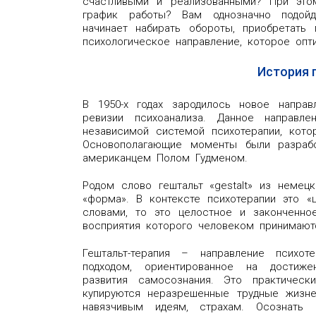
счастливыми и реализованными? При это
график работы? Вам однозначно подойде
начинает набирать обороты, приобретать
психологическое направление, которое оп
История 
В 1950-х годах зародилось новое направ
ревизии психоанализа. Данное направле
независимой системой психотерапии, кот
Основополагающие моменты были разраб
американцем Полом Гудменом.
Родом слово гештальт «gestalt» из немецк
«форма». В контексте психотерапии это «
словами, то это целостное и законченно
восприятия которого человеком принимают
Гештальт-терапия – направление психот
подходом, ориентированное на достиже
развития самосознания. Это практичес
купируются неразрешенные трудные жизне
навязчивым идеям, страхам. Осознать