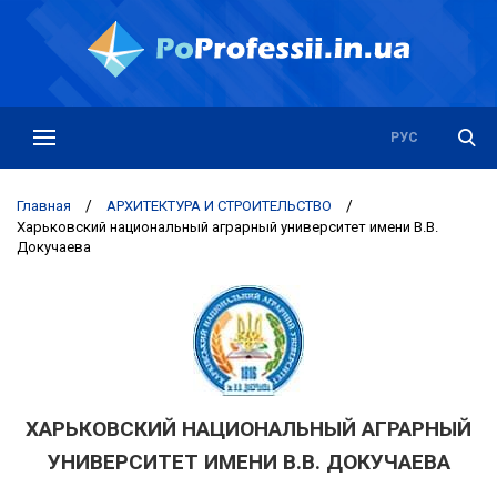
РУС
УКР
Главная
/
АРХИТЕКТУРА И СТРОИТЕЛЬСТВО
/
Харьковский национальный аграрный университет имени В.В.
Докучаева
ХАРЬКОВСКИЙ НАЦИОНАЛЬНЫЙ АГРАРНЫЙ
УНИВЕРСИТЕТ ИМЕНИ В.В. ДОКУЧАЕВА