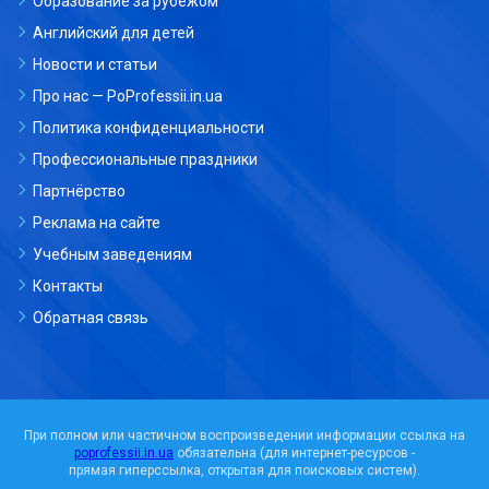
Образование за рубежом
Английский для детей
Новости и статьи
Про нас — PoProfessii.in.ua
Политика конфиденциальности
Профессиональные праздники
Партнёрство
Реклама на сайте
Учебным заведениям
Контакты
Обратная связь
При полном или частичном воспроизведении информации ссылка на
poprofessii.in.ua
обязательна (для интернет-ресурсов -
прямая гиперссылка, открытая для поисковых систем).