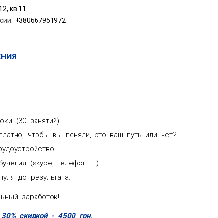
2, кв 11
сии
:
+380667951972
ЕНИЯ
оки (30 занятий).
латно, чтобы вы поняли, это ваш путь или нет?
рудоустройство.
чения (skype, телефон ...).
уля до результата.
льный заработок!
 30% скидкой - 4500 грн.