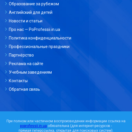
Образование за рубежом
Английский для детей
Новости и статьи
Про нас — PoProfessii.in.ua
Политика конфиденциальности
Профессиональные праздники
Партнёрство
Реклама на сайте
Учебным заведениям
Контакты
Обратная связь
При полном или частичном воспроизведении информации ссылка на
poprofessii.in.ua
обязательна (для интернет-ресурсов -
прямая гиперссылка, открытая для поисковых систем).