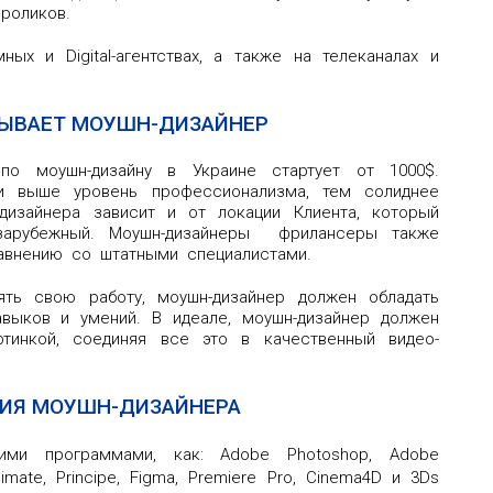
роликов.
ых и Digital-агентствах, а также на телеканалах и
ТЫВАЕТ МОУШН-ДИЗАЙНЕР
по моушн-дизайну в Украине стартует от 1000$.
и выше уровень профессионализма, тем солиднее
дизайнера зависит и от локации Клиента, который
зарубежный. Моушн-дизайнеры фрилансеры также
авнению со штатными специалистами.
ть свою работу, моушн-дизайнер должен обладать
авыков и умений. В идеале, моушн-дизайнер должен
тинкой, соединяя все это в качественный видео-
НИЯ МОУШН-ДИЗАЙНЕРА
ими программами, как: Adobe Photoshop, Adobe
Animate, Principe, Figma, Premiere Pro, Cinema4D и 3Ds