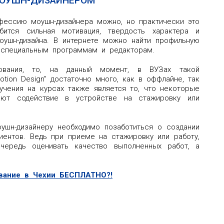
МОУШН-ДИЗАЙНЕРОМ
фессию моушн-дизайнера можно, но практически это
бится сильная мотивация, твердость характера и
оушн-дизайна. В интернете можно найти профильную
 специальным программам и редакторам.
зования, то, на данный момент, в ВУЗах такой
tion Design" достаточно много, как в оффлайне, так
учения на курсах также является то, что некоторые
ают содействие в устройстве на стажировку или
ушн-дизайнеру необходимо позаботиться о создании
иентов. Ведь при приеме на стажировку или работу,
чередь оценивать качество выполненных работ, а
ование в Чехии БЕСПЛАТНО?!