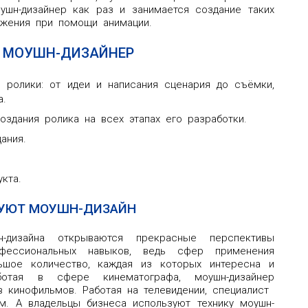
ушн-дизайнер как раз и занимается создание таких
ажения при помощи анимации.
Т МОУШН-ДИЗАЙНЕР
 ролики: от идеи и написания сценария до съёмки,
а.
оздания ролика на всех этапах его разработки.
ания.
кта.
ЗУЮТ МОУШН-ДИЗАЙН
-дизайна открываются прекрасные перспективы
офессиональных навыков, ведь сфер применения
льшое количество, каждая из которых интересна и
аботая в сфере кинематографа, моушн-дизайнер
в кинофильмов. Работая на телевидении, специалист
м. А владельцы бизнеса используют технику моушн-