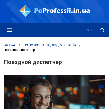
РУС
УКР
Главная
/
ТРАНСПОРТ (АВТО, Ж/Д, МОРСКОЙ)
/
Поездной диспетчер
Поездной диспетчер