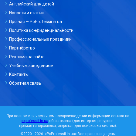
Английский для детей
Новости и статьи
Про нас — PoProfessii.in.ua
Политика конфиденциальности
Профессиональные праздники
Партнёрство
Реклама на сайте
Учебным заведениям
Контакты
Обратная связь
При полном или частичном воспроизведении информации ссылка на
poprofessii.in.ua
обязательна (для интернет-ресурсов -
прямая гиперссылка, открытая для поисковых систем).
©2020 - 2026.
«PoProfessii.in.ua»
Все права защищены