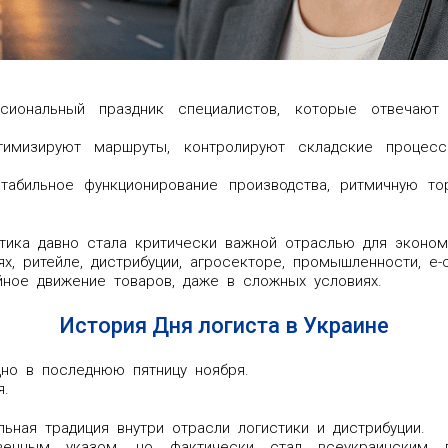
ональный праздник специалистов, которые отвечают за
тимизируют маршруты, контролируют складские процесс
абильное функционирование производства, ритмичную то
стика давно стала критически важной отраслью для эконом
х, ритейле, дистрибуции, агросекторе, промышленности, e
ное движение товаров, даже в сложных условиях.
История Дня логиста в Украине
дно в последнюю пятницу ноября.
я.
ная традиция внутри отрасли логистики и дистрибуции.
венным указом, но фактически стал всеукраинским 