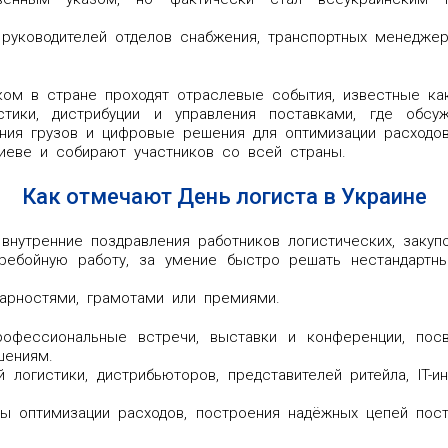
, руководителей отделов снабжения, транспортных менеджер
ом в стране проходят отраслевые события, известные как
стики, дистрибуции и управления поставками, где обсу
ния грузов и цифровые решения для оптимизации расходов
иеве и собирают участников со всей страны.
Как отмечают День логиста в Украине
внутренние поздравления работников логистических, закуп
ребойную работу, за умение быстро решать нестандартны
арностями, грамотами или премиями.
рофессиональные встречи, выставки и конференции, посв
шениям.
 логистики, дистрибьюторов, представителей ритейла, IT-
ы оптимизации расходов, построения надёжных цепей поста