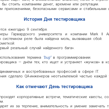
 бы стоить компаниям денег, времени или репутации.
ми приложениями, безопасными сервисами и стабильными 
История Дня тестировщика
тся ежегодно 9 сентября.
ры Гарвардского университета и компании Mark II Aik
 системном реле была найдена моль, вызвавшая сбой.
ометкой:
первый реальный случай найденного бага».
использования термина
“bug”
в программировании.
ировщика — днём тех, кто ищет и устраняет «жучков» в к
динамичных и востребованных профессий в сфере IT.
ения сделало QA-инженеров неотъемлемой частью каждой 
Как отмечают День тестировщика
 проходят корпоративные встречи, тематические квесты, с
и.
арят их за терпение, внимательность и умение замечать то