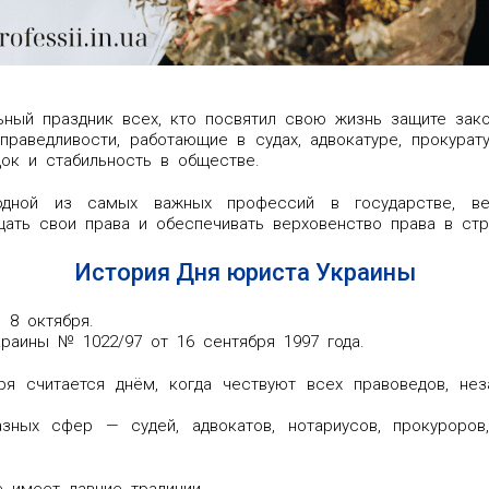
ый праздник всех, кто посвятил свою жизнь защите закон
аведливости, работающие в судах, адвокатуре, прокурату
док и стабильность в обществе.
дной из самых важных профессий в государстве, в
щать свои права и обеспечивать верховенство права в стр
История Дня юриста Украины
 8 октября.
раины № 1022/97 от 16 сентября 1997 года.
я считается днём, когда чествуют всех правоведов, не
зных сфер — судей, адвокатов, нотариусов, прокуроров,
 имеет давние традиции.