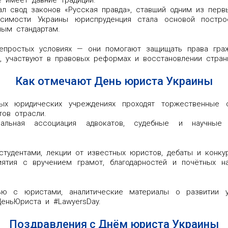
л свод законов «Русская правда», ставший одним из перв
исимости Украины юриспруденция стала основой постро
ым стандартам.
непростых условиях — они помогают защищать права гра
, участвуют в правовых реформах и восстановлении стран
Как отмечают День юриста Украины
ых юридических учреждениях проходят торжественные с
ов отрасли.
нальная ассоциация адвокатов, судебные и научные
тудентами, лекции от известных юристов, дебаты и конку
ятия с вручением грамот, благодарностей и почётных на
ю с юристами, аналитические материалы о развитии у
еньЮриста и #LawyersDay.
Поздравления с Днём юриста Украины