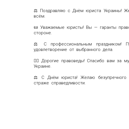
⚖️ Поздравляю с Днём юриста Украины! Же
всём.
📜 Уважаемые юристы! Вы — гаранты право
стороне.
⚖️ С профессиональным праздником! П
удовлетворение от выбранного дела.
👩‍⚖️ Дорогие правоведы! Спасибо вам за 
Украине.
⚖️ С Днём юриста! Желаю безупречного с
страже справедливости.