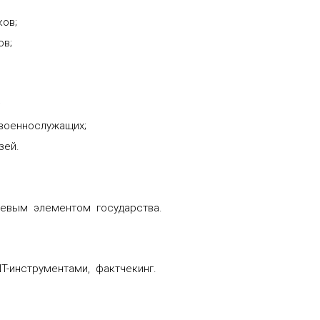
ов;
ов;
;
военнослужащих;
зей.
евым элементом государства.
T-инструментами, фактчекинг.