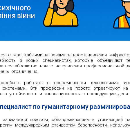
тся с масштабными вызовами в восстановлении инфрастру
ебность в новых специалистах, которые объединяют тех
ваться абсолютно новые направления профессиональной д
чень ограниченно.
пособных работать с современными технологиями, иску
и системами. Эти профессии не просто отреагируют на 
 его устойчивость и инновационность в последующие десят
 Специалист по гуманитарному разминиров
 занимается поиском, обезвреживанием и утилизацией в
трогим международным стандартам безопасности, использу