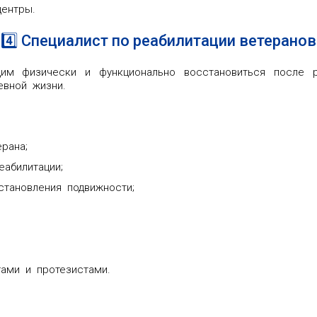
центры.
4️⃣ Специалист по реабилитации ветеранов
щим физически и функционально восстановиться после р
евной жизни.
рана;
абилитации;
тановления подвижности;
гами и протезистами.