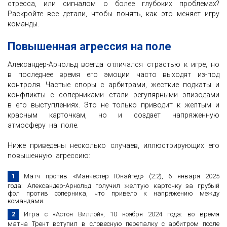
стресса, или сигналом о более глубоких проблемах?
Раскройте все детали, чтобы понять, как это меняет игру
команды.
Повышенная агрессия на поле
Александер-Арнольд всегда отличался страстью к игре, но
в последнее время его эмоции часто выходят из-под
контроля. Частые споры с арбитрами, жесткие подкаты и
конфликты с соперниками стали регулярными эпизодами
в его выступлениях. Это не только приводит к желтым и
красным карточкам, но и создает напряженную
атмосферу на поле.
Ниже приведены несколько случаев, иллюстрирующих его
повышенную агрессию:
Матч против «Манчестер Юнайтед» (2:2), 6 января 2025
года: Александер-Арнольд получил желтую карточку за грубый
фол против соперника, что привело к напряжению между
командами.
Игра с «Астон Виллой», 10 ноября 2024 года: во время
матча Трент вступил в словесную перепалку с арбитром после