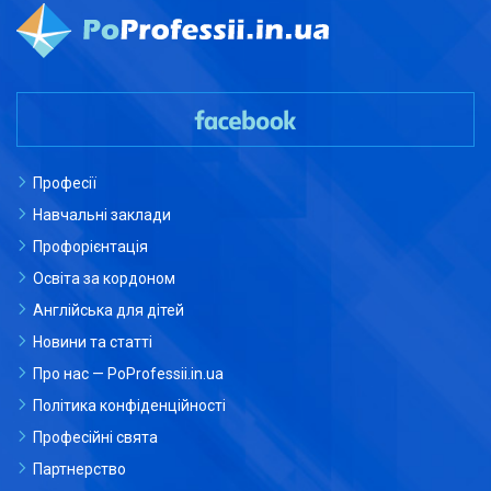
Професії
Навчальні заклади
Профорієнтація
Освіта за кордоном
Англійська для дітей
Новини та статті
Про нас — PoProfessii.in.ua
Політика конфіденційності
Професійні свята
Партнерство