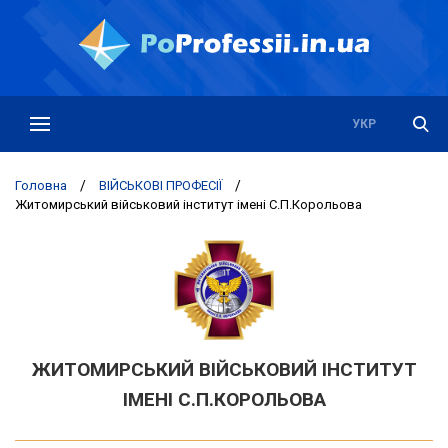
РУС
УКР
Головна
/
ВІЙСЬКОВІ ПРОФЕСІЇ
/
Житомирський вiйськовий iнститут iменi С.П.Корольова
ЖИТОМИРСЬКИЙ ВIЙСЬКОВИЙ IНСТИТУТ
IМЕНI С.П.КОРОЛЬОВА