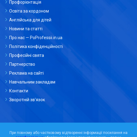
Профорієнтація
Освіта за кордоном
Англійська для дітей
Новини та статті
Про нас — PoProfessii.in.ua
Політика конфіденційності
Професійні свята
Партнерство
Реклама на сайті
Навчальним закладам
Контакти
Зворотній зв'язок
При повному або частковому відтворенні інформації посилання на