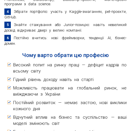
програми з data science.
Зібрати портфоліо: участь у Kaggle-змаганнях, pet-проєкти,
GitHub.
Знайти стажування або Junior-позицію: навіть невеликий
досвід відкриває двері у великі компанії.
Постійно вчитись: нові фреймворки, тенденції AI, бізнес-
домен.
Чому варто обрати цю професію
Високий попит на ринку праці — дефіцит кадрів по
всьому світу
Гідний рівень доходу навіть на старті
Можливість працювати на глобальний ринок, не
виїжджаючи з України
Постійний розвиток — немає застою, нові виклики
кожного дня
Відчутний вплив на бізнес та суспільство — ваші
моделі змінюють світ