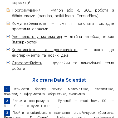
кореляцій
Програмування
— Python або R, SQL, робота з
бібліотеками (pandas, scikit-learn, TensorFlow)
Комунікабельність
— вміння пояснити складне
простими словами
Упевненість у математиці
— лінійна алгебра, теорія
ймовірностей
Креативність та допитливість
— жага до
експериментів та нових ідей
Стресостійкість
— дедлайни та динамічний темп
роботи
Як стати Data Scientist
Отримати базову освіту: математика, статистика,
прикладна інформатика, кібернетика, економіка.
Вивчити програмування: Python/R — must have; SQL —
база; Git — інструмент співпраці.
Пройти спеціалізоване навчання: онлайн-курси (Coursera,
Prometheus, DataCamp), Bootcamp-проєкти, магістерські