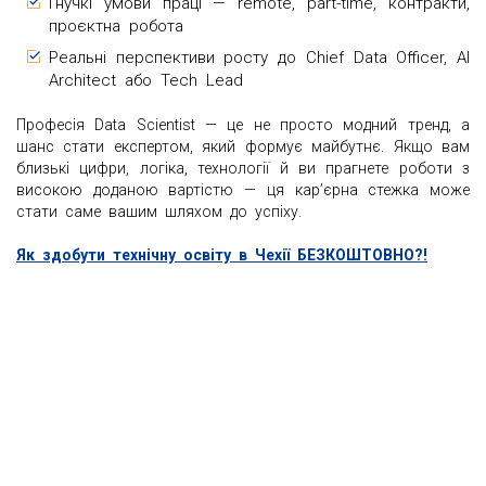
Гнучкі умови праці — remote, part-time, контракти,
проєктна робота
Реальні перспективи росту до Chief Data Officer, AI
Architect або Tech Lead
Професія Data Scientist — це не просто модний тренд, а
шанс стати експертом, який формує майбутнє. Якщо вам
близькі цифри, логіка, технології й ви прагнете роботи з
високою доданою вартістю — ця кар’єрна стежка може
стати саме вашим шляхом до успіху.
Як здобути технічну освіту в Чехії БЕЗКОШТОВНО?!