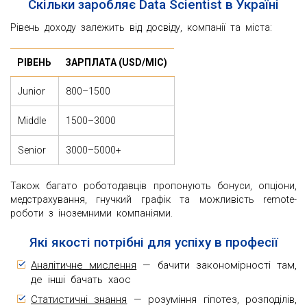
Скільки заробляє Data Scientist в Україні
Рівень доходу залежить від досвіду, компанії та міста:
РІВЕНЬ
ЗАРПЛАТА (USD/МІС)
Junior
800–1500
Middle
1500–3000
Senior
3000–5000+
Також багато роботодавців пропонують бонуси, опціони,
медстрахування, гнучкий графік та можливість remote-
роботи з іноземними компаніями.
Які якості потрібні для успіху в професії
Аналітичне мислення
— бачити закономірності там,
де інші бачать хаос
Статистичні знання
— розуміння гіпотез, розподілів,