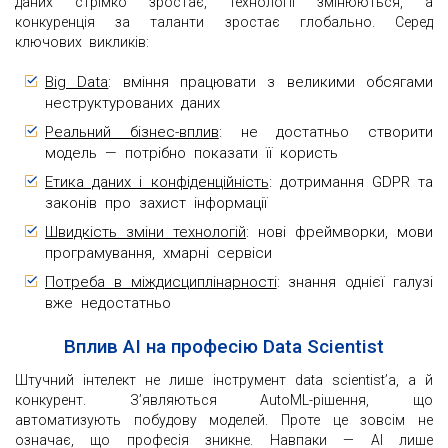
даних стрімко зростає, технології змінюються, а
конкуренція за таланти зростає глобально. Серед
ключових викликів:
Big Data
: вміння працювати з великими обсягами
неструктурованих даних
Реальний бізнес-вплив
: не достатньо створити
модель — потрібно показати її користь
Етика даних і конфіденційність
: дотримання GDPR та
законів про захист інформації
Швидкість зміни технологій
: нові фреймворки, мови
програмування, хмарні сервіси
Потреба в міждисциплінарності
: знання однієї галузі
вже недостатньо
Вплив AI на професію Data Scientist
Штучний інтелект не лише інструмент data scientist’а, а й
конкурент. З’являються AutoML-рішення, що
автоматизують побудову моделей. Проте це зовсім не
означає, що професія зникне. Навпаки — AI лише