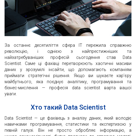
За останнє десятиліття сфера IT пережила справжню
революцію, і однією з найпрестижніших та
найзатребуваніших професій сьогодення став Data
Scientist. Саме ці фахівці перетворюють хаотичні масиви
даних у зрозумілі інсайти, що допомагають компаніям
приймати стратегічні рішення. Якщо ви шукаєте кар’єру
майбутнього, яка поєднує аналітику, програмування та
бізнес-мислення — професія data scientist варта вашої
уваги.
Хто такий Data Scientist
Data Scientist — це фахівець з аналізу даних, який володіє
навичками програмування, статистики та експертизою у
певній галузі. Він не просто обробляє інформацію, а