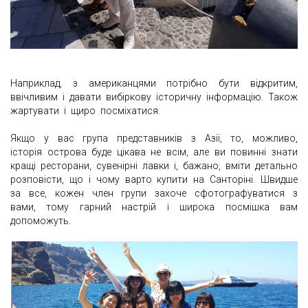
Наприклад, з американцями потрібно бути відкритим,
ввічливим і давати вибіркову історичну інформацію. Також
жартувати і щиро посміхатися.
Якщо у вас група представників з Азії, то, можливо,
історія острова буде цікава не всім, але ви повинні знати
кращі ресторани, сувенірні лавки і, бажано, вміти детально
розповісти, що і чому варто купити на Санторіні. Швидше
за все, кожен член групи захоче сфотографуватися з
вами, тому гарний настрій і широка посмішка вам
допоможуть.