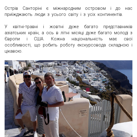
Острів Санторіні є міжнародним островом і до нас
приїжджають люди з усього світу і з усіх континентів.
У квітні-травні і жовтні дуже багато представників
азіатських країн, а ось в літні місяці дуже багато молоді з
Європи і США. Кожна національність має свої
особливості, що робить роботу екскурсовода складною і
цікавою.