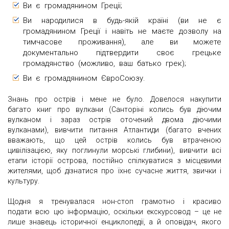
Ви є громадянином Греції;
Ви народилися в будь-якій країні (ви не є
громадянином Греції і навіть не маєте дозволу на
тимчасове проживання), але ви можете
документально підтвердити своє грецьке
громадянство (можливо, ваш батько грек);
Ви є громадянином ЄвроСоюзу.
Знань про острів і мене не було. Довелося накупити
багато книг про вулкани (Санторіні колись був діючим
вулканом і зараз острів оточений двома діючими
вулканами), вивчити питання Атлантиди (багато вчених
вважають, що цей острів колись був втраченою
цивілізацією, яку поглинули морські глибини), вивчити всі
етапи історії острова, постійно спілкуватися з місцевими
жителями, щоб дізнатися про їхнє сучасне життя, звички і
культуру.
Щодня я тренувалася нон-стоп грамотно і красиво
подати всю цю інформацію, оскільки екскурсовод – це не
лише знавець історичної енциклопедії, а й оповідач, якого