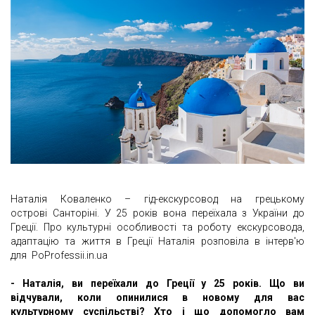
Наталія Коваленко – гід-екскурсовод на грецькому
острові Санторіні. У 25 років вона переїхала з України до
Греції. Про культурні особливості та роботу екскурсовода,
адаптацію та життя в Греції Наталія розповіла в інтерв'ю
для PoProfessii.in.ua
- Наталія, ви переїхали до Греції у 25 років. Що ви
відчували, коли опинилися в новому для вас
культурному суспільстві? Хто і що допомогло вам