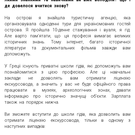
де довелося вчитися знову?
На острові я знайшла туристичну агенцію, яка
організовувала одноденні тури для україномовних гостей
острова. Я пройшла 10-денне стажування і вуаля, я гід.
Але варто пам'ятати, що ця професія вимагає великих
історичних знань. Тому інтернет, багато історичної
літератури та документальних фільмів завжди вам
допоможуть.
У Греції існують приватні школи гідів, які допоможуть вам
познайомитися з цією професією. Але ці навчальні
заклади не дозволять вам отримати ліцензію
екскурсовода, а значить у вас не буде офіційного права
працювати в музеях, археологічних зонах, давати
інформацію про історично значущі об'єкти. Зарплата
також на порядок нижча.
Ви зможете вступити до школи гідів, яка дозволить вам
отримати ліцензію екскурсовода, тільки в одному з
наступних випадків: