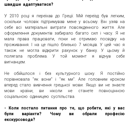
швидше адаптуватися?
У 2010 році я переїхав до Греції. Мій переїзд був легким,
оскільки чоловік підтримував мене у всьому. Він узяв на
себе всі матеріальні витрати повсякденного життя. Але
оформлення документів забирало багато сил і часу. Я не
мала права працювати, поки не отримаю посвідку на
проживання. І на це пішло близько 7 місяців. У цей час я
також не могла відкрити рахунок у банку. У цьому й
полягала проблема. У той момент я відчув себе
вигнанцем.
Не обійшлося і без культурного шоку. Я постійно
порівнювала "як вони" і "як ми". Але головним кроком
вперед стало вивчення грецької мови. Якщо ви не знаєте
мови країни, ви ніколи не станете повноцінною
соціальною одиницею суспільства.
- Коли постало питання про те, що робити, які у вас
були варіанти? Чому ви обрали професію
екскурсовода?