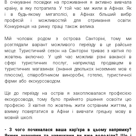
В очікуванні посвідки на проживання я активно вивчала
країну, в яку потрапила. У той час ми жили в Афінах. Як
і в будь-якому мегаполісі, в Афінах більший вибір
професій і можливостей для отримання освіти.
Конкуренція на ринку праці також велика.
Мій чоловік родом з острова Санторіні, тому ми
розглядали варіант можливого переїзду в це райське
місце. Туристичний сезон на Санторіні триває з квітня по
жовтень включно. У цей час можливі різні вакансії в
сфері туристичних послуг, наприклад: продавцем в
туристичних магазинах (знання декількох іноземних мов є
плюсом), співробітником виноробні, готелю, туристичної
фірми або екскурсоводом.
Ще до переїзду на острів я захоплювалася професією
екскурсовода, тому було прийнято рішення освоїти цю
професію. З квітня по жовтень жити острівним життям, а
взимку повертатися в Афіни і вивчати грецьку мову в
мовній школі.
- З чого починалася ваша кар'єра в цьому напрямку?
Якими знаннями та навичками ви вже володіли? Що і