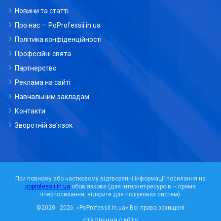
Новини та статті
Про нас — PoProfessii.in.ua
Політика конфіденційності
Професійні свята
Партнерство
Реклама на сайті
Навчальним закладам
Контакти
Зворотній зв'язок
При повному або частковому відтворенні інформації посилання на
poprofessii.in.ua
обов'язкове (для інтернет-ресурсів – пряме
гіперпосилання, відкрите для пошукових систем).
©2020 - 2026.
«PoProfessii.in.ua»
Всі права захищені
СТВОРЕННЯ САЙТУ