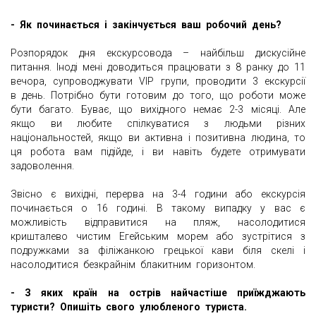
- Як починається і закінчується ваш робочий день?
Розпорядок дня екскурсовода – найбільш дискусійне
питання. Іноді мені доводиться працювати з 8 ранку до 11
вечора, супроводжувати VIP групи, проводити 3 екскурсії
в день. Потрібно бути готовим до того, що роботи може
бути багато. Буває, що вихідного немає 2-3 місяці. Але
якщо ви любите спілкуватися з людьми різних
національностей, якщо ви активна і позитивна людина, то
ця робота вам підійде, і ви навіть будете отримувати
задоволення.
Звісно є вихідні, перерва на 3-4 години або екскурсія
починається о 16 годині. В такому випадку у вас є
можливість відправитися на пляж, насолодитися
кришталево чистим Егейським морем або зустрітися з
подружками за філіжанкою грецької кави біля скелі і
насолодитися безкрайнім блакитним горизонтом.
- З яких країн на острів найчастіше приїжджають
туристи? Опишіть свого улюбленого туриста.