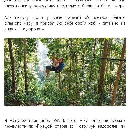
слухати живу рок-музику в одному з барів на березі моря.
Але взимку, коли у мене нарешті з'являється багато
вільного часу, я присвячую себе своїм хобі - катанню на
лижах і подорожам.
Я живу за принципом «Work hard. Play hard», що можна
перекласти як «Працюй старанно і отримуй задоволення».