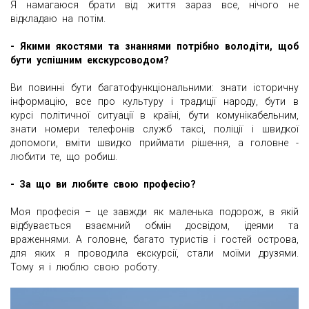
Я намагаюся брати від життя зараз все, нічого не
відкладаю на потім.
- Якими якостями та знаннями потрібно володіти, щоб
бути успішним екскурсоводом?
Ви повинні бути багатофункціональними: знати історичну
інформацію, все про культуру і традиції народу, бути в
курсі політичної ситуації в країні, бути комунікабельним,
знати номери телефонів служб таксі, поліції і швидкої
допомоги, вміти швидко приймати рішення, а головне -
любити те, що робиш.
- За що ви любите свою професію?
Моя професія – це завжди як маленька подорож, в якій
відбувається взаємний обмін досвідом, ідеями та
враженнями. А головне, багато туристів і гостей острова,
для яких я проводила екскурсії, стали моїми друзями.
Тому я і люблю свою роботу.