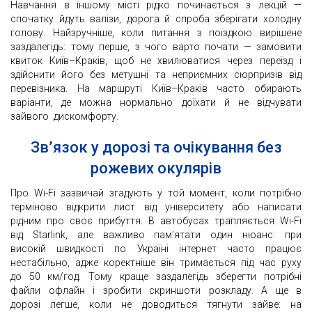
Навчання в іншому місті рідко починається з лекцій —
спочатку йдуть валізи, дорога й спроба зберігати холодну
голову. Найзручніше, коли питання з поїздкою вирішене
заздалегідь: тому перше, з чого варто почати — замовити
квиток Київ–Краків, щоб не хвилюватися через переїзд і
здійснити його без метушні та неприємних сюрпризів від
перевізника. На маршруті Київ–Краків часто обирають
варіанти, де можна нормально доїхати й не відчувати
зайвого дискомфорту.
Зв’язок у дорозі та очікування без
рожевих окулярів
Про Wi-Fi зазвичай згадують у той момент, коли потрібно
терміново відкрити лист від університету або написати
рідним про своє прибуття. В автобусах трапляється Wi-Fi
від Starlink, але важливо пам’ятати один нюанс: при
високій швидкості по Україні інтернет часто працює
нестабільно, адже коректніше він тримається під час руху
до 50 км/год. Тому краще заздалегідь зберегти потрібні
файли офлайн і зробити скриншоти розкладу. А ще в
дорозі легше, коли не доводиться тягнути зайве: на