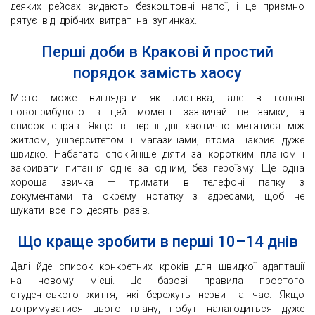
деяких рейсах видають безкоштовні напої, і це приємно
рятує від дрібних витрат на зупинках.
Перші доби в Кракові й простий
порядок замість хаосу
Місто може виглядати як листівка, але в голові
новоприбулого в цей момент зазвичай не замки, а
список справ. Якщо в перші дні хаотично метатися між
житлом, університетом і магазинами, втома накриє дуже
швидко. Набагато спокійніше діяти за коротким планом і
закривати питання одне за одним, без героїзму. Ще одна
хороша звичка — тримати в телефоні папку з
документами та окрему нотатку з адресами, щоб не
шукати все по десять разів.
Що краще зробити в перші 10–14 днів
Далі йде список конкретних кроків для швидкої адаптації
на новому місці. Це базові правила простого
студентського життя, які бережуть нерви та час. Якщо
дотримуватися цього плану, побут налагодиться дуже