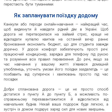
перестають бути туманними.
Як запланувати поїздку додому
Канікули або періоди онлайн-навчання — найкращий час,
щоб видихнути й навідати рідний дім в Україні. Щоб
дорога не перетворилася на зайвий стрес, краще не
відкладати купівлю квитків на останній вечір: раннє
бронювання економить бюджет, що для студента завжди
доречно. У дорозі комфорт забезпечують прості речі:
працюючий кондиціонер, зарядка для телефону під рукою
та розуміння всіх правил перевезення. До речі, якщо за
час навчання у вашому житті з’явився домашній
улюбленець, уточніть умови його поїздки заздалегідь — це
позбавить від суперечок і хвилювань просто під час
посадки.
Добре спланована дорога — це не просто спосіб
дістатися з пункту А до пункту Б, а можливість по-
справжньому перезавантажитися й відволіктися від
навчальних буднів. Нехай ваша подорож буде легкою, а
зустріч із домом подарує заряд сил для нових звершень.