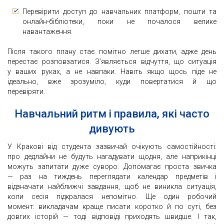
Перевірити доступ до навчальних платформ, пошти та
онлайн-бібліотеки, поки не почалося велике
навантаження.
Після такого плану стає помітно легше дихати, адже день
перестає розповзатися. З’являється відчуття, що ситуація
у ваших руках, а не навпаки. Навіть якщо щось піде не
ідеально, вже зрозуміло, куди повертатися й що
перевіряти.
Навчальний ритм і правила, які часто
дивують
У Кракові від студента зазвичай очікують самостійності:
про дедлайни не будуть нагадувати щодня, але наприкінці
можуть запитати дуже суворо. Допомагає проста звичка
— раз на тиждень переглядати календар предметів і
відзначати найближчі завдання, щоб не виникла ситуація,
коли сесія підкралася непомітно. Ще один робочий
момент: викладачам краще писати коротко й по суті, без
довгих історій — тоді відповіді приходять швидше. І так,