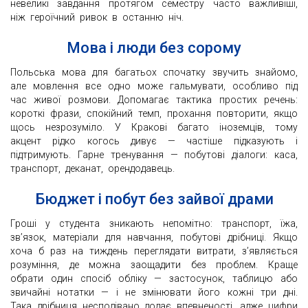
невеликі завдання протягом семестру часто важливіші,
ніж героїчний ривок в останню ніч.
Мова і люди без сорому
Польська мова для багатьох спочатку звучить знайомо,
але мовлення все одно може гальмувати, особливо під
час живої розмови. Допомагає тактика простих речень:
короткі фрази, спокійний темп, прохання повторити, якщо
щось незрозуміло. У Кракові багато іноземців, тому
акцент рідко когось дивує — частіше підказують і
підтримують. Гарне тренування — побутові діалоги: каса,
транспорт, деканат, орендодавець.
Бюджет і побут без зайвої драми
Гроші у студента зникають непомітно: транспорт, їжа,
зв’язок, матеріали для навчання, побутові дрібниці. Якщо
хоча б раз на тиждень переглядати витрати, з’являється
розуміння, де можна заощадити без проблем. Краще
обрати один спосіб обліку — застосунок, таблицю або
звичайні нотатки — і не змінювати його кожні три дні.
Така дрібниця несподівано додає впевненості, адже цифри