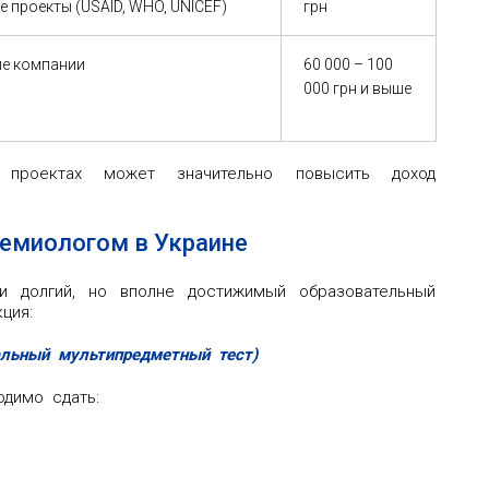
 проекты (USAID, WHO, UNICEF)
грн
е компании
60 000 – 100
000 грн и выше
 проектах может значительно повысить доход
демиологом в Украине
и долгий, но вполне достижимый образовательный
ция:
льный мультипредметный тест)
димо сдать: