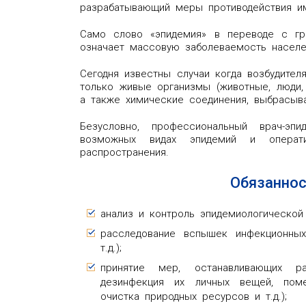
разрабатывающий меры противодействия и
Само слово «эпидемия» в переводе с гре
означает массовую заболеваемость населе
Сегодня известны случаи когда возбудител
только живые организмы (животные, люди, 
а также химические соединения, выбрасыв
Безусловно, профессиональный врач-эп
возможных видах эпидемий и операт
распространения.
Обязаннос
анализ и контроль эпидемиологической 
расследование вспышек инфекционных 
т.д.);
принятие мер, останавливающих ра
дезинфекция их личных вещей, поме
очистка природных ресурсов и т.д.);