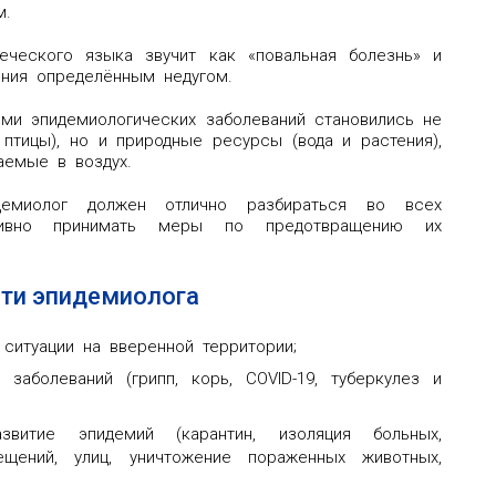
м.
ческого языка звучит как «повальная болезнь» и
ния определённым недугом.
ями эпидемиологических заболеваний становились не
птицы), но и природные ресурсы (вода и растения),
аемые в воздух.
идемиолог должен отлично разбираться во всех
ивно принимать меры по предотвращению их
ти эпидемиолога
ситуации на вверенной территории;
заболеваний (грипп, корь, COVID-19, туберкулез и
звитие эпидемий (карантин, изоляция больных,
щений, улиц, уничтожение пораженных животных,