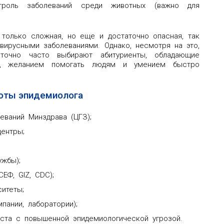
оль заболеваний среди животных (важно для
 только сложная, но еще и достаточно опасная, так
вирусными заболеваниями. Однако, несмотря на это,
аточно часто выбирают абитуриенты, обладающие
ми, желанием помогать людям и умением быстро
оты эпидемиолога
еваний Минздрава (ЦГЗ);
ентры;
ужбы);
ЕФ, GIZ, CDC);
итеты;
пании, лаборатории);
ста с повышенной эпидемиологической угрозой.