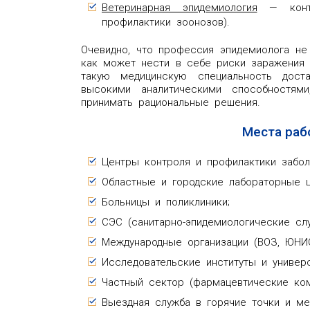
Ветеринарная эпидемиология
— контр
профилактики зоонозов).
Очевидно, что профессия эпидемиолога не
как может нести в себе риски заражения 
такую медицинскую специальность дост
высокими аналитическими способностя
принимать рациональные решения.
Места раб
Центры контроля и профилактики забол
Областные и городские лабораторные ц
Больницы и поликлиники;
СЭС (санитарно-эпидемиологические сл
Международные организации (ВОЗ, ЮНИС
Исследовательские институты и универс
Частный сектор (фармацевтические ком
Выездная служба в горячие точки и ме