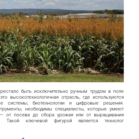
ерестало быть исключительно ручным трудом в поле
это высокотехнологичная отрасль, где используются
ые системы, биотехнологии и цифровые решения.
струменты, необходимы специалисты, которые умеют
 — от посева до сбора урожая или от выращивания
. Такой ключевой фигурой является технолог