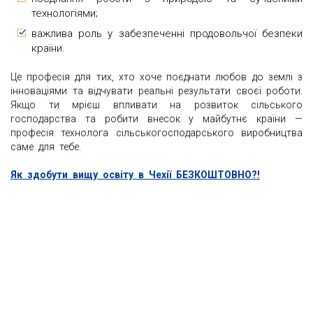
технологіями;
важлива роль у забезпеченні продовольчої безпеки
країни.
Це професія для тих, хто хоче поєднати любов до землі з
інноваціями та відчувати реальні результати своєї роботи.
Якщо ти мрієш впливати на розвиток сільського
господарства та робити внесок у майбутнє країни —
професія технолога сільськогосподарського виробництва
саме для тебе.
Як здобути вищу освіту в Чехії БЕЗКОШТОВНО?!