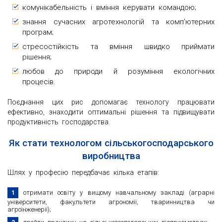
комунікабельність і вміння керувати командою;
знання сучасних агротехнологій та комп’ютерних
програм;
стресостійкість та вміння швидко приймати
рішення;
любов до природи й розуміння екологічних
процесів.
Поєднання цих рис допомагає технологу працювати
ефективно, знаходити оптимальні рішення та підвищувати
продуктивність господарства.
Як стати технологом сільськогосподарського
виробництва
Шлях у професію передбачає кілька етапів:
отримати освіту у вищому навчальному закладі (аграрні
університети, факультети агрономії, тваринництва чи
агроінженерії);