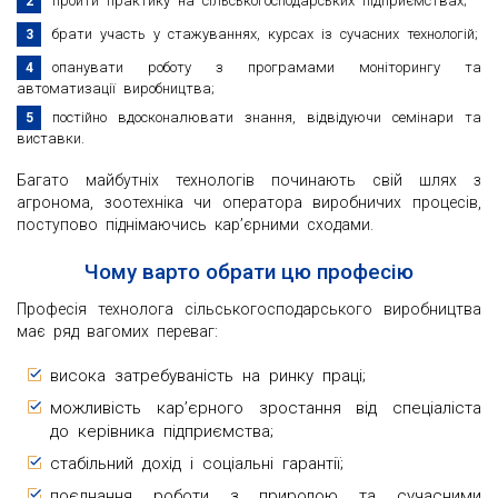
пройти практику на сільськогосподарських підприємствах;
брати участь у стажуваннях, курсах із сучасних технологій;
опанувати роботу з програмами моніторингу та
автоматизації виробництва;
постійно вдосконалювати знання, відвідуючи семінари та
виставки.
Багато майбутніх технологів починають свій шлях з
агронома, зоотехніка чи оператора виробничих процесів,
поступово піднімаючись кар’єрними сходами.
Чому варто обрати цю професію
Професія технолога сільськогосподарського виробництва
має ряд вагомих переваг:
висока затребуваність на ринку праці;
можливість кар’єрного зростання від спеціаліста
до керівника підприємства;
стабільний дохід і соціальні гарантії;
поєднання роботи з природою та сучасними