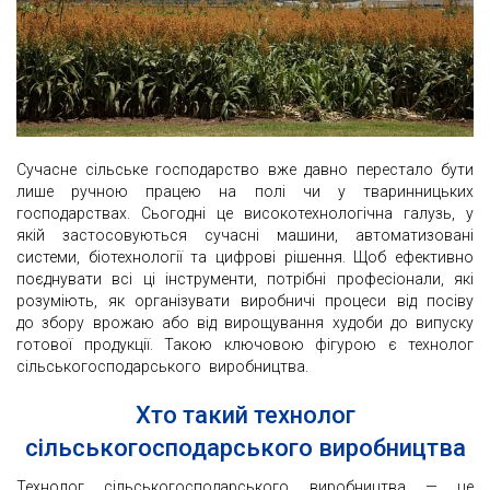
Сучасне сільське господарство вже давно перестало бути
лише ручною працею на полі чи у тваринницьких
господарствах. Сьогодні це високотехнологічна галузь, у
якій застосовуються сучасні машини, автоматизовані
системи, біотехнології та цифрові рішення. Щоб ефективно
поєднувати всі ці інструменти, потрібні професіонали, які
розуміють, як організувати виробничі процеси від посіву
до збору врожаю або від вирощування худоби до випуску
готової продукції. Такою ключовою фігурою є технолог
сільськогосподарського виробництва.
Хто такий технолог
сільськогосподарського виробництва
Технолог сільськогосподарського виробництва — це