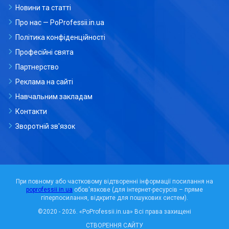
Новини та статті
Про нас — PoProfessii.in.ua
Політика конфіденційності
Професійні свята
Партнерство
Реклама на сайті
Навчальним закладам
Контакти
Зворотній зв'язок
При повному або частковому відтворенні інформації посилання на
poprofessii.in.ua
обов'язкове (для інтернет-ресурсів – пряме
гіперпосилання, відкрите для пошукових систем).
©2020 - 2026.
«PoProfessii.in.ua»
Всі права захищені
СТВОРЕННЯ САЙТУ