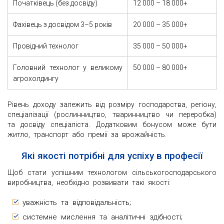
Початківець (без досвіду)
12 000 – 18 000+
Фахівець з досвідом 3–5 років
20 000 – 35 000+
Провідний технолог
35 000 – 50 000+
Головний технолог у великому
50 000 – 80 000+
агрохолдингу
Рівень доходу залежить від розміру господарства, регіону,
спеціалізації (рослинництво, тваринництво чи переробка)
та досвіду спеціаліста. Додатковим бонусом може бути
житло, транспорт або премії за врожайність.
Які якості потрібні для успіху в професії
Щоб стати успішним технологом сільськогосподарського
виробництва, необхідно розвивати такі якості:
уважність та відповідальність;
системне мислення та аналітичні здібності;