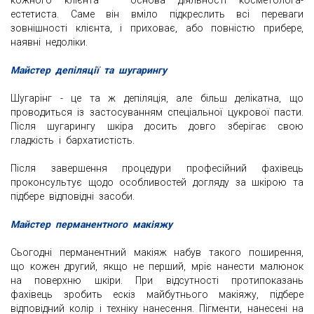
естетиста. Саме він вміло підкреслить всі переваги
зовнішності клієнта, і приховає, або повністю прибере,
наявні недоліки.
Майстер депіляції та шугарингу
Шугарінг - це та ж депіляція, але більш делікатна, що
проводиться із застосуванням спеціальної цукрової пасти.
Після шугарингу шкіра досить довго зберігає свою
гладкість і бархатистість.
Після завершення процедури професійний фахівець
проконсультує щодо особливостей догляду за шкірою та
підбере відповідні засоби.
Майстер перманентного макіяжу
Сьогодні перманентний макіяж набув такого поширення,
що кожен другий, якщо не перший, мріє нанести малюнок
на поверхню шкіри. При відсутності протипоказань
фахівець зробить ескіз майбутнього макіяжу, підбере
відповідний колір і техніку нанесення. Пігменти, нанесені на