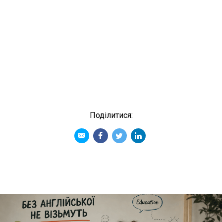
Подiлитися: