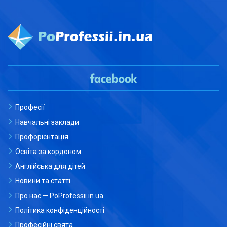
Професії
Навчальні заклади
Профорієнтація
Освіта за кордоном
Англійська для дітей
Новини та статті
Про нас — PoProfessii.in.ua
Політика конфіденційності
Професійні свята