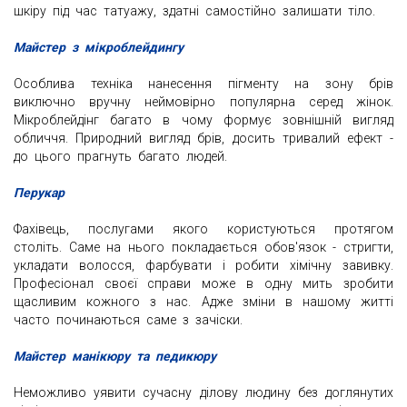
шкіру під час татуажу, здатні самостійно залишати тіло.
Майстер з мікроблейдингу
Особлива техніка нанесення пігменту на зону брів
виключно вручну неймовірно популярна серед жінок.
Мікроблейдінг багато в чому формує зовнішній вигляд
обличчя. Природний вигляд брів, досить тривалий ефект -
до цього прагнуть багато людей.
Перукар
Фахівець, послугами якого користуються протягом
століть. Саме на нього покладається обов'язок - стригти,
укладати волосся, фарбувати і робити хімічну завивку.
Професіонал своєї справи може в одну мить зробити
щасливим кожного з нас. Адже зміни в нашому житті
часто починаються саме з зачіски.
Майстер манікюру та педикюру
Неможливо уявити сучасну ділову людину без доглянутих