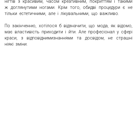
нігтів з красивим, часом креативним, покриттям і такими
ж доглянутими ногами. Крім того, обидві процедури є не
тільки естетичними, але і лікувальними, що важливо.
По закінченню, хотілося б відзначити, що мода, як відомо,
має властивість приходити і йти. Але професіонал у сфері
краси, з відповіднимизнаннями та досвідом, не страшні
ніякі зміни.