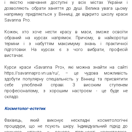
і якістю навчання доступні у всіх містах України і
дозволяють обрати заняття до душі. Велика увага цьому
напрямку приділяється у Вінниці, де відкрито школу краси
Savanna Pro.
Кожен, хто хоче нести красу в маси, зможе освоїти
обраний на курсах напрямок. Причому, в найкоротші
терміни і з набуттям максимуму знань і практичної
підготовки. На курсах є з чого вибрати, професій
вистачає.
Курси краси «Savanna Prо», які можна знайти на сайті
https://savannapro.vn.ua/ru/, – це чудова можливість
здобути популярну спеціальність у Вінниці та присвятити
себе улюбленій справі. З високим ступенем
професіоналізму, з хорошим настроєм - це буде не
складо.
Косметолог-естетик
Фахівець, який виконує нескладні косметологічні
процедури, що не псують шкіру. Індивідуальний підхід до
кожного клієнта – основа діяльності косметолога-