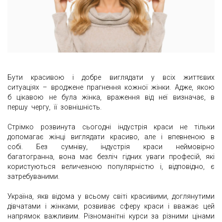
Бути красивою і добре виглядати у всіх життєвих
ситуаціях – вроджене прагнення кожної жінки. Адже, якою
б цікавою не була жінка, враження від неї визначає, в
першу чергу, її зовнішність.
Стрімко розвинута сьогодні індустрія краси не тільки
допомагає жінці виглядати красиво, але і впевненою в
собі. Без сумніву, індустрія краси неймовірно
багатогранна, вона має безліч гідних уваги професій, які
користуються величезною популярністю і, відповідно, є
затребуваними.
Україна, якв відома у всьому світі красивими, доглянутими
дівчатами і жінками, розвиває сферу краси і вважає цей
напрямок важливим. Різноманітні курси за різними цінами