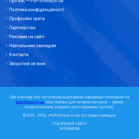
Про нас — PoProfessii.in.ua
Політика конфіденційності
Професійні свята
Партнерство
Реклама на сайті
Навчальним закладам
Контакти
Зворотній зв'язок
При повному або частковому відтворенні інформації посилання на
poprofessii.in.ua
обов'язкове (для інтернет-ресурсів – пряме
гіперпосилання, відкрите для пошукових систем).
©2020 - 2026.
«PoProfessii.in.ua»
Всі права захищені
СТВОРЕННЯ САЙТУ
INTERNERA