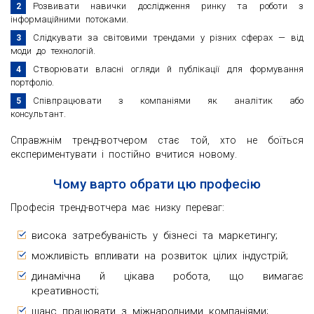
Розвивати навички дослідження ринку та роботи з
інформаційними потоками.
Слідкувати за світовими трендами у різних сферах — від
моди до технологій.
Створювати власні огляди й публікації для формування
портфоліо.
Співпрацювати з компаніями як аналітик або
консультант.
Справжнім тренд-вотчером стає той, хто не боїться
експериментувати і постійно вчитися новому.
Чому варто обрати цю професію
Професія тренд-вотчера має низку переваг:
висока затребуваність у бізнесі та маркетингу;
можливість впливати на розвиток цілих індустрій;
динамічна й цікава робота, що вимагає
креативності;
шанс працювати з міжнародними компаніями;