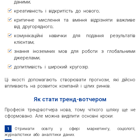
даними;
креативність і відкритість до нового;
критичне мислення та вміння відрізняти важливе
від другорядного;
комунікаційні навички для подання результатів
клієнтам;
знання іноземних мов для роботи з глобальними
джерелами;
допитливість і широкий кругозір.
Ці якості допомагають створювати прогнози, які дійсно
впливають на розвиток компаній і цілих ринків.
Як стати тренд-вотчером
Професія тренд-вотчера нова, тому чіткого шляху ще не
сформовано. Але можна виділити основні кроки:
Отримати освіту у сфері маркетингу, соціології,
журналістики або аналітики даних.