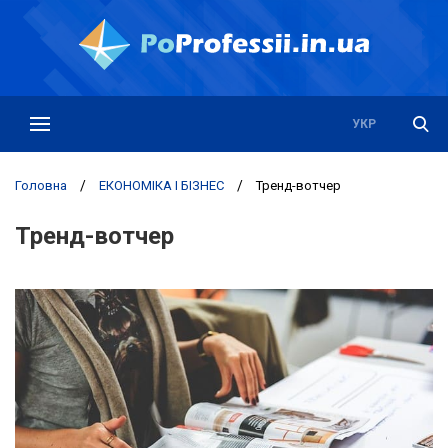
РУС
УКР
Головна
/
ЕКОНОМІКА І БІЗНЕС
/
Тренд-вотчер
Тренд-вотчер