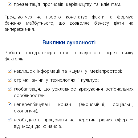
презентація прогнозів керівництву та клієнтам.
Тренд-вотчер не просто констатує факти, а формує
бачення майбутнього, що дозволяє бізнесу діяти на
випередження.
Виклики сучасності
Робота тренд-вотчера стає складнішою через низку
факторів:
надлишок інформації та «шум» у медіапросторі;
стрімкі зміни у технологіях і культурі;
глобалізація, що ускладнює врахування регіональних
особливостей;
непередбачувані кризи (економічні, соціальні,
екологічні);
необхідність працювати на перетині різних сфер —
від моди до фінансів.