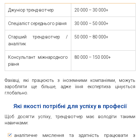
Джуніор тренд-вотчер
20 000 – 30 000+
Спеціаліст середнього рівня
30 000 – 50 000+
Старший тренд-вотчер /
50 000 – 80 000+
аналітик
Консультант міжнародного
80 000 – 150 000+
рівня
Фахівці, які працюють з іноземними компаніями, можуть
заробляти ще більше, адже їхня експертиза цінується
глобально.
Які якості потрібні для успіху в професії
Щоб досягти успіху, тренд-вотчер має володіти такими
навичками:
аналітичне мислення та здатність працювати з