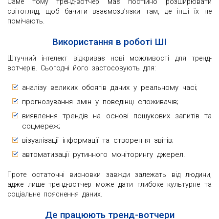
Саме тому тренд-вотчер має постійно розширювати
світогляд, щоб бачити взаємозв’язки там, де інші їх не
помічають.
Використання в роботі ШІ
Штучний інтелект відкриває нові можливості для тренд-
вотчерів. Сьогодні його застосовують для:
аналізу великих обсягів даних у реальному часі;
прогнозування змін у поведінці споживачів;
виявлення трендів на основі пошукових запитів та
соцмереж;
візуалізації інформації та створення звітів;
автоматизації рутинного моніторингу джерел.
Проте остаточні висновки завжди залежать від людини,
адже лише тренд-вотчер може дати глибоке культурне та
соціальне пояснення даних.
Де працюють тренд-вотчери