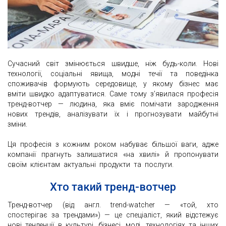
Сучасний світ змінюється швидше, ніж будь-коли. Нові
технології, соціальні явища, модні течії та поведінка
споживачів формують середовище, у якому бізнес має
вміти швидко адаптуватися. Саме тому з’явилася професія
тренд-вотчер — людина, яка вміє помічати зародження
нових трендів, аналізувати їх і прогнозувати майбутні
зміни.
Ця професія з кожним роком набуває більшої ваги, адже
компанії прагнуть залишатися «на хвилі» й пропонувати
своїм клієнтам актуальні продукти та послуги.
Хто такий тренд-вотчер
Тренд-вотчер (від англ. trend-watcher — «той, хто
спостерігає за трендами») — це спеціаліст, який відстежує
нові тенденції в культурі, бізнесі, моді, технологіях та інших