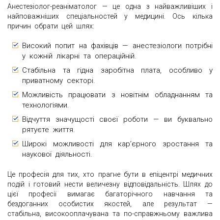
Анестезіолог-реаніматолог — це одна з найважливіших і
найповажніших спеціальностей у медицині. Ось кілька
причин обрати цей шлях:
Високий попит на фахівців — анестезіологи потрібні
у кожній лікарні та операційній.
Стабільна та гідна заробітна плата, особливо у
приватному секторі.
Можливість працювати з новітнім обладнанням та
технологіями.
Відчуття значущості своєї роботи — ви буквально
рятуєте життя.
Широкі можливості для кар’єрного зростання та
наукової діяльності.
Це професія для тих, хто прагне бути в епіцентрі медичних
подій і готовий нести величезну відповідальність. Шлях до
цієї професії вимагає багаторічного навчання та
бездоганних особистих якостей, але результат —
стабільна, високооплачувана та по-справжньому важлива