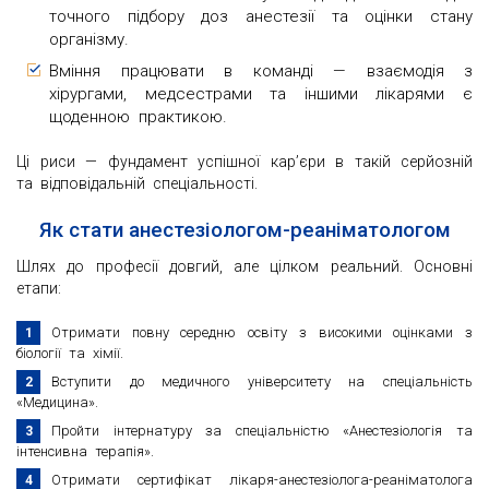
точного підбору доз анестезії та оцінки стану
організму.
Вміння працювати в команді — взаємодія з
хірургами, медсестрами та іншими лікарями є
щоденною практикою.
Ці риси — фундамент успішної кар’єри в такій серйозній
та відповідальній спеціальності.
Як стати анестезіологом-реаніматологом
Шлях до професії довгий, але цілком реальний. Основні
етапи:
Отримати повну середню освіту з високими оцінками з
біології та хімії.
Вступити до медичного університету на спеціальність
«Медицина».
Пройти інтернатуру за спеціальністю «Анестезіологія та
інтенсивна терапія».
Отримати сертифікат лікаря-анестезіолога-реаніматолога