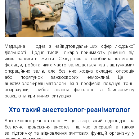
Медицина — одна з найвідповідальніших сфер людської
діяльності. Щодня тисячі лікарів приймають рішення, від
яких залежить життя. Серед них є особлива категорія
фахівців, робота яких часто залишається «за лаштунками»
операційних залів, але без них жодна складна операція
або порятунок важкохворих неможливі. Це —
анестезіологи-реаніматологи. Їхня професія поєднує точні
розрахунки, глибокі знання фізіології та блискавичну
реакцію в критичних ситуаціях.
Хто такий анестезіолог-реаніматолог
Анестезіолог-реаніматолог — це лікар, який відповідає за
безпечне проведення анестезії під час операцій, а також
за підтримку та відновлення життєвих функцій організму у