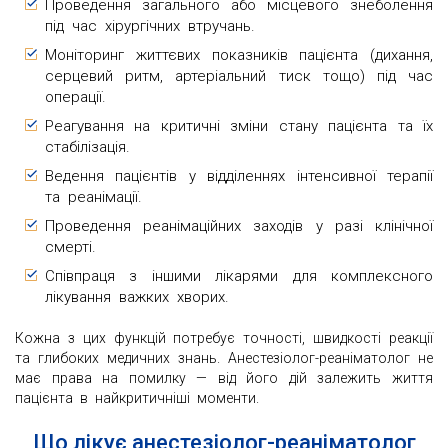
Проведення загального або місцевого знеболення
під час хірургічних втручань.
Моніторинг життєвих показників пацієнта (дихання,
серцевий ритм, артеріальний тиск тощо) під час
операції.
Реагування на критичні зміни стану пацієнта та їх
стабілізація.
Ведення пацієнтів у відділеннях інтенсивної терапії
та реанімації.
Проведення реанімаційних заходів у разі клінічної
смерті.
Співпраця з іншими лікарями для комплексного
лікування важких хворих.
Кожна з цих функцій потребує точності, швидкості реакції
та глибоких медичних знань. Анестезіолог-реаніматолог не
має права на помилку — від його дій залежить життя
пацієнта в найкритичніші моменти.
Що лікує анестезіолог-реаніматолог