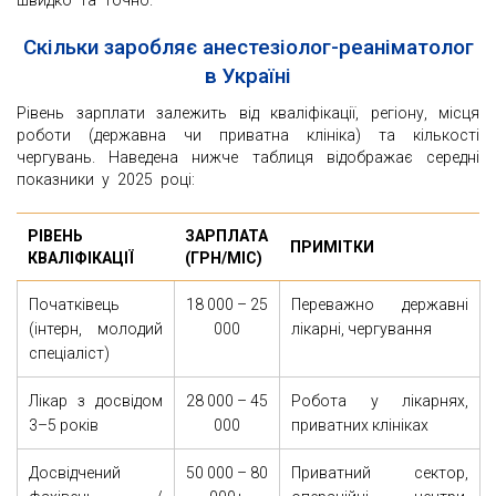
швидко та точно.
Скільки заробляє анестезіолог-реаніматолог
в Україні
Рівень зарплати залежить від кваліфікації, регіону, місця
роботи (державна чи приватна клініка) та кількості
чергувань. Наведена нижче таблиця відображає середні
показники у 2025 році:
РІВЕНЬ
ЗАРПЛАТА
ПРИМІТКИ
КВАЛІФІКАЦІЇ
(ГРН/МІС)
Початківець
18 000 – 25
Переважно державні
(інтерн, молодий
000
лікарні, чергування
спеціаліст)
Лікар з досвідом
28 000 – 45
Робота у лікарнях,
3–5 років
000
приватних клініках
Досвідчений
50 000 – 80
Приватний сектор,