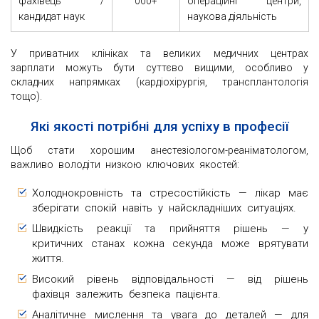
фахівець /
000+
операційні центри,
кандидат наук
наукова діяльність
У приватних клініках та великих медичних центрах
зарплати можуть бути суттєво вищими, особливо у
складних напрямках (кардіохірургія, трансплантологія
тощо).
Які якості потрібні для успіху в професії
Щоб стати хорошим анестезіологом-реаніматологом,
важливо володіти низкою ключових якостей:
Холоднокровність та стресостійкість — лікар має
зберігати спокій навіть у найскладніших ситуаціях.
Швидкість реакції та прийняття рішень — у
критичних станах кожна секунда може врятувати
життя.
Високий рівень відповідальності — від рішень
фахівця залежить безпека пацієнта.
Аналітичне мислення та увага до деталей — для