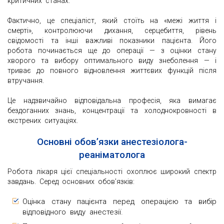
критичних станах.
Фактично, це спеціаліст, який стоїть на «межі життя і
смерті», контролюючи дихання, серцебиття, рівень
свідомості та інші важливі показники пацієнта. Його
робота починається ще до операції — з оцінки стану
хворого та вибору оптимального виду знеболення — і
триває до повного відновлення життєвих функцій після
втручання.
Це надзвичайно відповідальна професія, яка вимагає
бездоганних знань, концентрації та холоднокровності в
екстрених ситуаціях.
Основні обов’язки анестезіолога-
реаніматолога
Робота лікаря цієї спеціальності охоплює широкий спектр
завдань. Серед основних обов’язків:
Оцінка стану пацієнта перед операцією та вибір
відповідного виду анестезії.