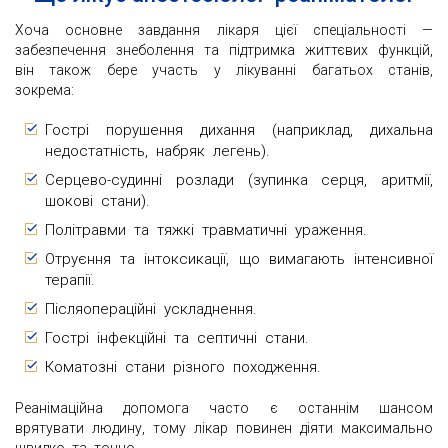
Хоча основне завдання лікаря цієї спеціальності —
забезпечення знеболення та підтримка життєвих функцій,
він також бере участь у лікуванні багатьох станів,
зокрема:
Гострі порушення дихання (наприклад, дихальна
недостатність, набряк легень).
Серцево-судинні розлади (зупинка серця, аритмії,
шокові стани).
Політравми та тяжкі травматичні ураження.
Отруєння та інтоксикації, що вимагають інтенсивної
терапії.
Післяопераційні ускладнення.
Гострі інфекційні та септичні стани.
Коматозні стани різного походження.
Реанімаційна допомога часто є останнім шансом
врятувати людину, тому лікар повинен діяти максимально