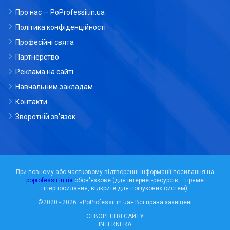
Про нас — PoProfessii.in.ua
Політика конфіденційності
Професійні свята
Партнерство
Реклама на сайті
Навчальним закладам
Контакти
Зворотній зв'язок
При повному або частковому відтворенні інформації посилання на
poprofessii.in.ua
обов'язкове (для інтернет-ресурсів – пряме
гіперпосилання, відкрите для пошукових систем).
©2020 - 2026.
«PoProfessii.in.ua»
Всі права захищені
СТВОРЕННЯ САЙТУ
INTERNERA