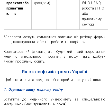
проєктах або
досвідом)
WHO, USAID,
приватній
робота в НГО
клініці
або
приватному
секторі
*Зарплати можуть коливатися залежно від регіону, форми
працевлаштування, обсягів роботи та надбавок.
Кваліфікований фтизіатр, як і будь-який інший представник
медичної спеціальності, повинен, у першу чергу, здобути
якісну профільну освіту.
Як стати фтизіатром в Україні
Щоб стати фтизіатром, потрібно пройти наступний шлях:
1. Отримати вищу медичну освіту
Вступити до медичного університету за спеціальністю
«Медицина» (має тривалість 6 років).