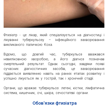
Фтизіатр - це лікар, який спеціалізується на діагностиці і
лікуванні туберкульозу – інфекційного захворювання
викликаного паличкою Коха.
Відомо, що довгий час, туберкульоз вважався
невиліковною хворобою, а його діагноз позначав
смертельний результат. Однак сьогодні, завдяки появі
сучасних діагностичних засобів, це захворювання
піддається виявленню навіть на ранніх етапах розвитку і
успішно лікується як у гострій, так і хронічній стадії.
Органи, що вражає туберкульоз: легені, кістки, лімфатична
система, кишечник, очі, шкіра, сечостатеві органи.
Обов'язки фтизіатра