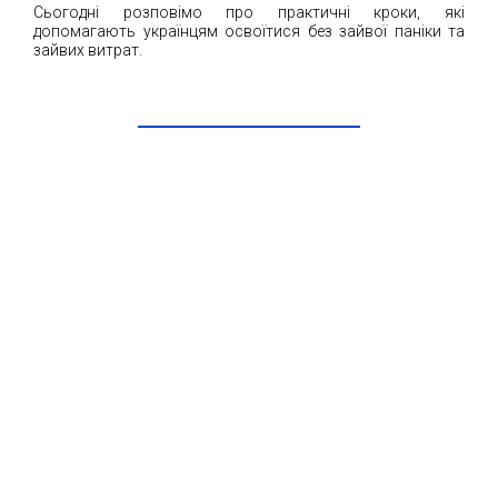
Сьогодні розповімо про практичні кроки, які
допомагають українцям освоїтися без зайвої паніки та
зайвих витрат.
ЧИТАТИ ДАЛІ