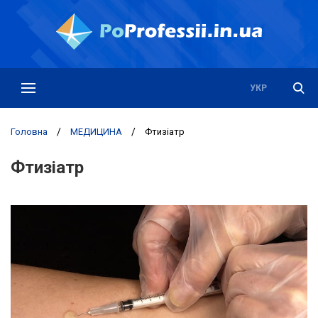
РУС
УКР
Головна
/
МЕДИЦИНА
/
Фтизіатр
Фтизіатр