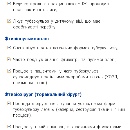
Веде контроль за вакцинацією БЦЖ, проводить
профілактичні огляди;
Лікує туберкульоз у дитячому віці, що має
особливості перебігу.
Фтизіопульмонолог
Спеціалізується на легеневих формах туберкульозу;
Часто поєднує знання фтизіатрії та пульмонології;
Працює з пацієнтами, у яких туберкульоз
супроводжується іншими хворобами легень (ХОЗЛ,
пневмонія тощо).
Фтизіохірург (торакальний хірург)
Проводить хірургічне лікування ускладнених форм
туберкульозу легень (каверни, деструкція тканин, гнійні
процеси).
Працює у тісній співпраці з класичними фтизіатрами.