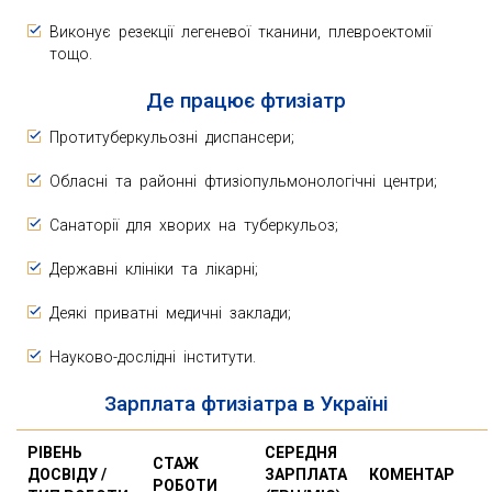
Виконує резекції легеневої тканини, плевроектомії
тощо.
Де працює фтизіатр
Протитуберкульозні диспансери;
Обласні та районні фтизіопульмонологічні центри;
Санаторії для хворих на туберкульоз;
Державні клініки та лікарні;
Деякі приватні медичні заклади;
Науково-дослідні інститути.
Зарплата фтизіатра в Україні
РІВЕНЬ
СЕРЕДНЯ
СТАЖ
ДОСВІДУ /
ЗАРПЛАТА
КОМЕНТАР
РОБОТИ