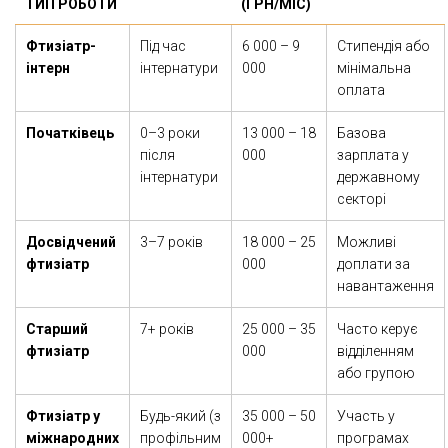
ТИП РОБОТИ
(ГРН/МІС)
Фтизіатр-
Під час
6 000 – 9
Стипендія або
інтерн
інтернатури
000
мінімальна
оплата
Початківець
0–3 роки
13 000 – 18
Базова
після
000
зарплата у
інтернатури
державному
секторі
Досвідчений
3–7 років
18 000 – 25
Можливі
фтизіатр
000
доплати за
навантаження
Старший
7+ років
25 000 – 35
Часто керує
фтизіатр
000
відділенням
або групою
Фтизіатр у
Будь-який (з
35 000 – 50
Участь у
міжнародних
профільним
000+
програмах