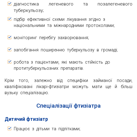
діагностика легеневого та позалегеневого
туберкульозу;
підбір ефективної схеми лікування згідно з
національними та міжнародними протоколами;
моніторинг перебігу захворювання;
запобігання поширенню туберкульозу в громаді;
робота з пацієнтами, які мають стійкість до
протитуберкульозних препаратів.
Крім того, залежно від специфіки займаної посади,
кваліфіковані лікарі-фтизіатри можуть мати ще й більш
вузьку спеціалізацію.
Спеціалізації фтизіатра
Дитячий фтизіатр
Працює з дітьми та підлітками;