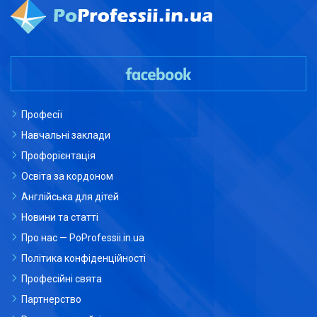
Професії
Навчальні заклади
Профорієнтація
Освіта за кордоном
Англійська для дітей
Новини та статті
Про нас — PoProfessii.in.ua
Політика конфіденційності
Професійні свята
Партнерство