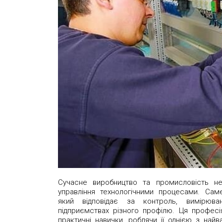
Сучасне виробництво та промисловість н
управління технологічними процесами. Сам
який відповідає за контроль, вимірюва
підприємствах різного профілю. Ця професія
практичні навички, роблячи її однією з най