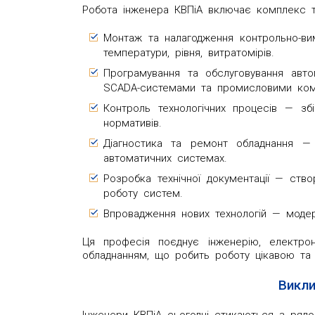
Робота інженера КВПіА включає комплекс те
Монтаж та налагодження контрольно-вим
температури, рівня, витратомірів.
Програмування та обслуговування авт
SCADA-системами та промисловими ком
Контроль технологічних процесів — збі
нормативів.
Діагностика та ремонт обладнання —
автоматичних системах.
Розробка технічної документації — створ
роботу систем.
Впровадження нових технологій — модерн
Ця професія поєднує інженерію, електрон
обладнанням, що робить роботу цікавою та 
Викли