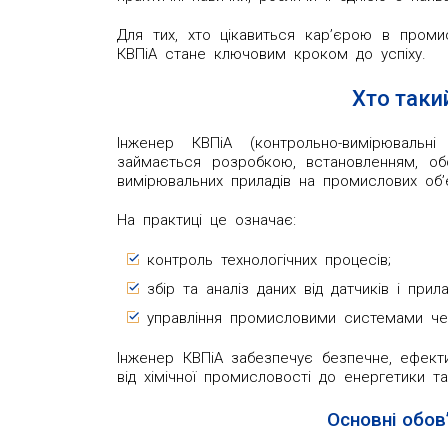
Для тих, хто цікавиться кар’єрою в проми
КВПіА стане ключовим кроком до успіху.
Хто таки
Інженер КВПіА (контрольно-вимірюваль
займається розробкою, встановленням, об
вимірювальних приладів на промислових об’
На практиці це означає:
контроль технологічних процесів;
збір та аналіз даних від датчиків і прила
управління промисловими системами че
Інженер КВПіА забезпечує безпечне, ефекти
від хімічної промисловості до енергетики т
Основні обов