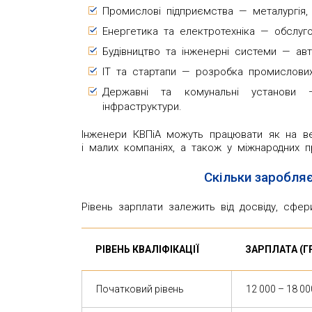
Промислові підприємства — металургія, 
Енергетика та електротехніка — обслуго
Будівництво та інженерні системи — авто
IT та стартапи — розробка промислових 
Державні та комунальні установи —
інфраструктури.
Інженери КВПіА можуть працювати як на ве
і малих компаніях, а також у міжнародних п
Скільки заробляє
Рівень зарплати залежить від досвіду, сфер
РІВЕНЬ КВАЛІФІКАЦІЇ
ЗАРПЛАТА (Г
Початковий рівень
12 000 – 18 00