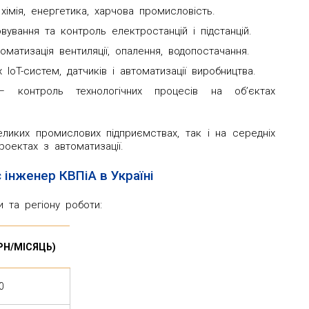
хімія, енергетика, харчова промисловість.
вування та контроль електростанцій і підстанцій.
матизація вентиляції, опалення, водопостачання.
IoT-систем, датчиків і автоматизації виробництва.
 контроль технологічних процесів на об’єктах
ликих промислових підприємствах, так і на середніх
роектах з автоматизації.
 інженер КВПіА в Україні
и та регіону роботи:
РН/МІСЯЦЬ)
0