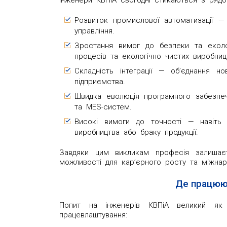
Інженери КВПіА сьогодні стикаються з рядо
Розвиток промислової автоматизації —
управління.
Зростання вимог до безпеки та еколог
процесів та екологічно чистих виробниц
Складність інтеграції — об’єднання н
підприємства.
Швидка еволюція програмного забезпе
та MES-систем.
Високі вимоги до точності — навіть 
виробництва або браку продукції.
Завдяки цим викликам професія залишаєт
можливості для кар’єрного росту та міжнар
Де працюю
Попит на інженерів КВПіА великий як
працевлаштування: