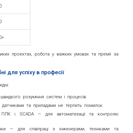
0
0
00+
иких проектах, робота у важких умовах та премії за
бні для успіху в професії
дні:
 швидкого розуміння систем і процесів.
з датчиками та приладами не терпить помилок.
 ПЛК і SCADA — для автоматизації та контролю
вички — для співпраці з інженерами, техніками та