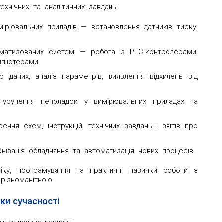
хнічних та аналітичних завдань:
ірювальних приладів — встановлення датчиків тиску,
оматизованих систем — робота з PLC-контролерами,
п’ютерами.
р даних, аналіз параметрів, виявлення відхилень від
 усунення неполадок у вимірювальних приладах та
ення схем, інструкцій, технічних завдань і звітів про
ізація обладнання та автоматизація нових процесів.
іку, програмування та практичні навички роботи з
різноманітною.
ки сучасності