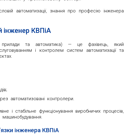
словій автоматизації, знання про професію інженера
й інженер КВПіА
ні прилади та автоматика) — це фахівець, який
слуговуванням і контролем систем автоматизації та
єктах.
дів;
рез автоматизовані контролери.
вне і стабільне функціонування виробничих процесів,
а машинобудування.
’язки інженера КВПіА