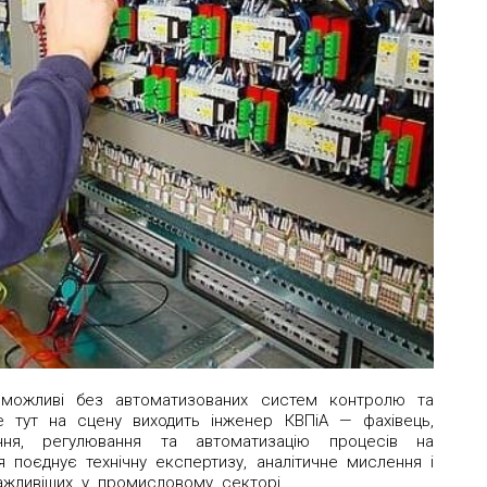
еможливі без автоматизованих систем контролю та
е тут на сцену виходить інженер КВПіА — фахівець,
ння, регулювання та автоматизацію процесів на
 поєднує технічну експертизу, аналітичне мислення і
важливіших у промисловому секторі.