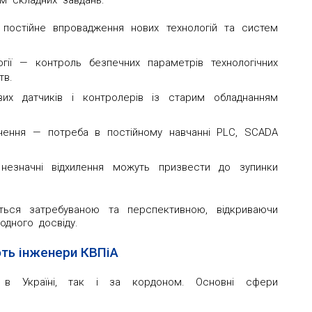
м складних завдань:
 постійне впровадження нових технологій та систем
ії — контроль безпечних параметрів технологічних
тв.
ових датчиків і контролерів із старим обладнанням
чення — потреба в постійному навчанні PLC, SCADA
незначні відхилення можуть призвести до зупинки
ься затребуваною та перспективною, відкриваючи
одного досвіду.
ть інженери КВПіА
 в Україні, так і за кордоном. Основні сфери