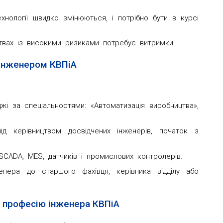
хнології швидко змінюються, і потрібно бути в курсі
твах із високими ризиками потребує витримки.
 інженером КВПіА
джі за спеціальностями: «Автоматизація виробництва»,
.
д керівництвом досвідчених інженерів, початок з
SCADA, MES, датчиків і промислових контролерів.
нера до старшого фахівця, керівника відділу або
 професію інженера КВПіА