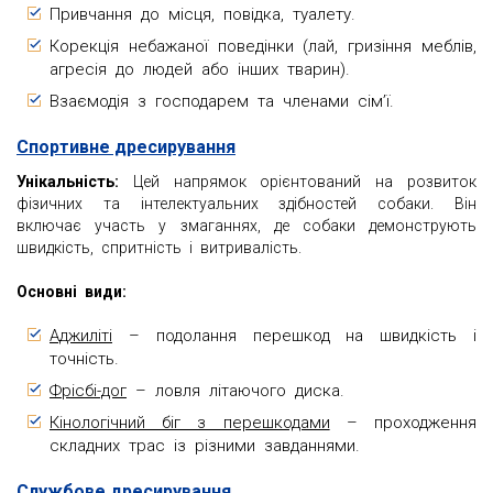
Привчання до місця, повідка, туалету.
Корекція небажаної поведінки (лай, гризіння меблів,
агресія до людей або інших тварин).
Взаємодія з господарем та членами сім’ї.
Спортивне дресирування
Унікальність:
Цей напрямок орієнтований на розвиток
фізичних та інтелектуальних здібностей собаки. Він
включає участь у змаганнях, де собаки демонструють
швидкість, спритність і витривалість.
Основні види:
Аджиліті
– подолання перешкод на швидкість і
точність.
Фрісбі-дог
– ловля літаючого диска.
Кінологічний біг з перешкодами
– проходження
складних трас із різними завданнями.
Службове дресирування