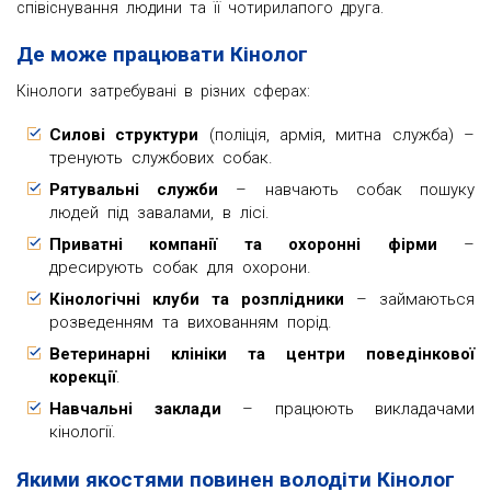
співіснування людини та її чотирилапого друга.
Де може працювати Кінолог
Кінологи затребувані в різних сферах:
Силові структури
(поліція, армія, митна служба) –
тренують службових собак.
Рятувальні служби
– навчають собак пошуку
людей під завалами, в лісі.
Приватні компанії та охоронні фірми
–
дресирують собак для охорони.
Кінологічні клуби та розплідники
– займаються
розведенням та вихованням порід.
Ветеринарні клініки та центри поведінкової
корекції
.
Навчальні заклади
– працюють викладачами
кінології.
Якими якостями повинен володіти Кінолог