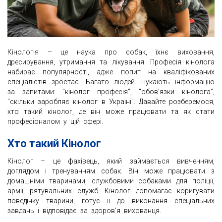
Кінологія – це наука про собак, їхнє виховання,
дресирування, утримання та лікування. Професія кінолога
набирає популярності, адже попит на кваліфікованих
спеціалістів зростає. Багато людей шукають інформацію
за запитами: "кінолог професія", "обов’язки кінолога",
"скільки заробляє кінолог в Україні". Давайте розберемося,
хто такий кінолог, де він може працювати та як стати
професіоналом у цій сфері.
Хто такий Кінолог
Кінолог – це фахівець, який займається вивченням,
доглядом і тренуванням собак. Він може працювати з
домашніми тваринами, службовими собаками для поліції,
армії, рятувальних служб. Кінолог допомагає коригувати
поведінку тварини, готує її до виконання спеціальних
завдань і відповідає за здоров'я вихованця.