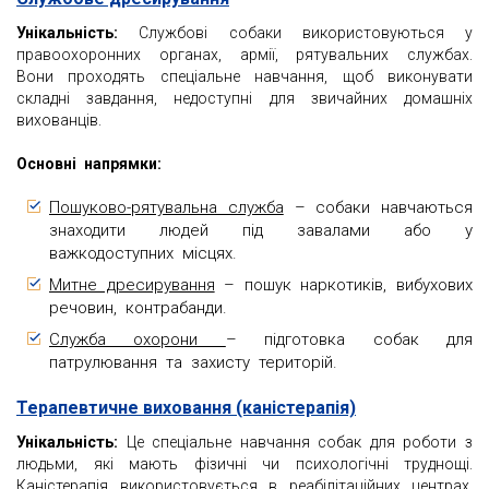
Унікальність:
Службові собаки використовуються у
правоохоронних органах, армії, рятувальних службах.
Вони проходять спеціальне навчання, щоб виконувати
складні завдання, недоступні для звичайних домашніх
вихованців.
Основні напрямки:
Пошуково-рятувальна служба
– собаки навчаються
знаходити людей під завалами або у
важкодоступних місцях.
Митне дресирування
– пошук наркотиків, вибухових
речовин, контрабанди.
Служба охорони
– підготовка собак для
патрулювання та захисту територій.
Терапевтичне виховання (каністерапія)
Унікальність:
Це спеціальне навчання собак для роботи з
людьми, які мають фізичні чи психологічні труднощі.
Каністерапія використовується в реабілітаційних центрах,