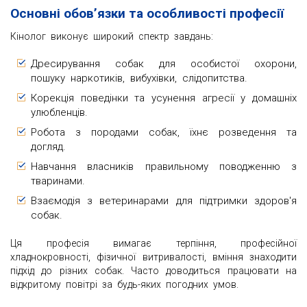
Основні обов’язки та особливості професії
Кінолог виконує широкий спектр завдань:
Дресирування собак для особистої охорони,
пошуку наркотиків, вибухівки, слідопитства.
Корекція поведінки та усунення агресії у домашніх
улюбленців.
Робота з породами собак, їхнє розведення та
догляд.
Навчання власників правильному поводженню з
тваринами.
Взаємодія з ветеринарами для підтримки здоров'я
собак.
Ця професія вимагає терпіння, професійної
хладнокровності, фізичної витривалості, вміння знаходити
підхід до різних собак. Часто доводиться працювати на
відкритому повітрі за будь-яких погодних умов.