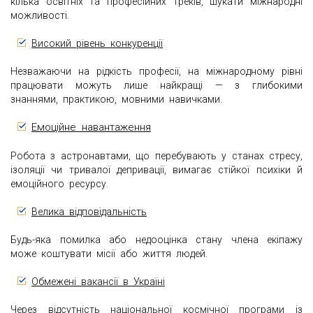
кілька освітніх та професійних треків, шукати міжнародні
можливості.
Високий рівень конкуренції
Незважаючи на рідкість професії, на міжнародному рівні
працювати можуть лише найкращі — з глибокими
знаннями, практикою, мовними навичками.
Емоційне навантаження
Робота з астронавтами, що перебувають у станах стресу,
ізоляції чи тривалої депривації, вимагає стійкої психіки й
емоційного ресурсу.
Велика відповідальність
Будь-яка помилка або недооцінка стану члена екіпажу
може коштувати місії або життя людей.
Обмежені вакансії в Україні
Через відсутність національної космічної програми із