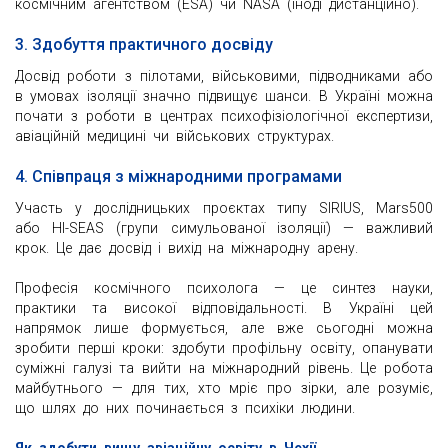
космічним агентством (ESA) чи NASA (іноді дистанційно).
3. Здобуття практичного досвіду
Досвід роботи з пілотами, військовими, підводниками або
в умовах ізоляції значно підвищує шанси. В Україні можна
почати з роботи в центрах психофізіологічної експертизи,
авіаційній медицині чи військових структурах.
4. Співпраця з міжнародними програмами
Участь у дослідницьких проєктах типу SIRIUS, Mars500
або HI-SEAS (групи симульованої ізоляції) — важливий
крок. Це дає досвід і вихід на міжнародну арену.
Професія космічного психолога — це синтез науки,
практики та високої відповідальності. В Україні цей
напрямок лише формується, але вже сьогодні можна
зробити перші кроки: здобути профільну освіту, опанувати
суміжні галузі та вийти на міжнародний рівень. Це робота
майбутнього — для тих, хто мріє про зірки, але розуміє,
що шлях до них починається з психіки людини.