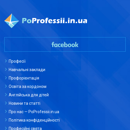
Професії
Навчальні заклади
Профорієнтація
Освіта за кордоном
Англійська для дітей
Новини та статті
Про нас — PoProfessii.in.ua
Політика конфіденційності
Професійні свята