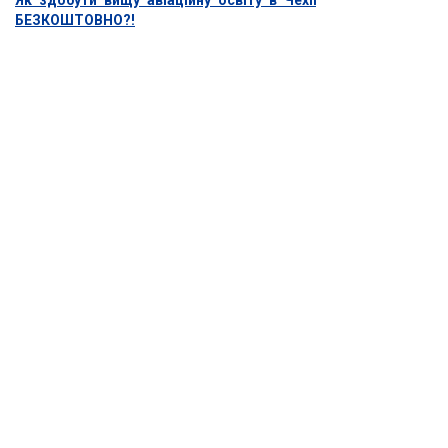
Як здобути вищу авіаційну освіту в Чехії
БЕЗКОШТОВНО?!