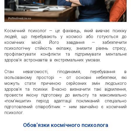
Космічний психолог — це фахівець, який вивчає психіку
людей, що перебувають у космосі або готуються до
космічних місій. Його завдання — забезпечити
психологічну стійкість екіпажу, знизити рівень стресу,
профілактувати конфлікти та підтримувати ментальне
здоров’я астронавтів в екстремальних умовах.
Стан невагомості, гіподинамія, перебування в
ізольованому просторі – от основні небезпеки, які
можуть стати причиною серйозних змін людського
здоров'я та психіки. Вчасно визначити такі відхилення,
провести якісну підготовку до вильоту та максимально
«пом'якшити» період адаптації покликаний спеціально
підготовлений співробітник – ним звичайно є космічний
психолог.
Обов’язки космічного психолога