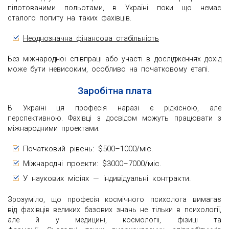
пілотованими польотами, в Україні поки що немає
сталого попиту на таких фахівців.
Неоднозначна фінансова стабільність
Без міжнародної співпраці або участі в дослідженнях дохід
може бути невисоким, особливо на початковому етапі.
Заробітна плата
В Україні ця професія наразі є рідкісною, але
перспективною. Фахівці з досвідом можуть працювати з
міжнародними проектами:
Початковий рівень: $500–1000/міс.
Міжнародні проекти: $3000–7000/міс.
У наукових місіях — індивідуальні контракти.
Зрозуміло, що професія космічного психолога вимагає
від фахівців великих базових знань не тільки в психології,
але й у медицині, космології, фізиці та