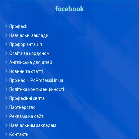
Професії
Навчальні заклади
Профорієнтація
Освіта за кордоном
Англійська для дітей
Новини та статті
Про нас — PoProfessii.in.ua
Політика конфіденційності
Професійні свята
Партнерство
Реклама на сайті
Навчальним закладам
Контакти