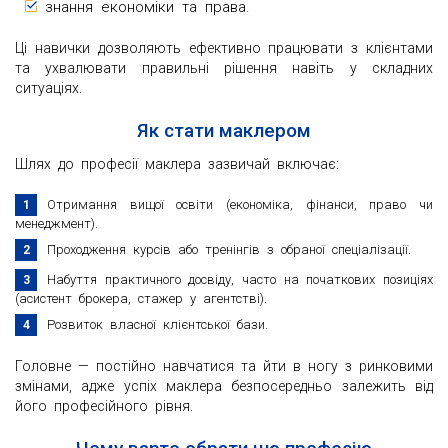
знання економіки та права.
Ці навички дозволяють ефективно працювати з клієнтами
та ухвалювати правильні рішення навіть у складних
ситуаціях.
Як стати маклером
Шлях до професії маклера зазвичай включає:
Отримання вищої освіти (економіка, фінанси, право чи
менеджмент).
Проходження курсів або тренінгів з обраної спеціалізації.
Набуття практичного досвіду, часто на початкових позиціях
(асистент брокера, стажер у агентстві).
Розвиток власної клієнтської бази.
Головне — постійно навчатися та йти в ногу з ринковими
змінами, адже успіх маклера безпосередньо залежить від
його професійного рівня.