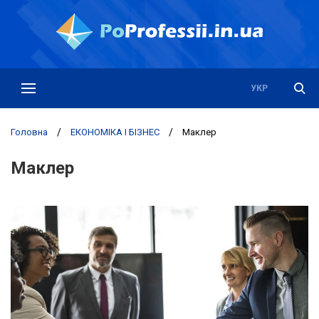
РУС
УКР
Головна
/
ЕКОНОМІКА І БІЗНЕС
/
Маклер
Маклер