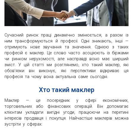
Сучасний ринок праці динамічно змінюється, а разом із
ним трансформуються й професії. Одні зникають, інші —
отримують нове звучання та значення. Однією з таких
професій є маклер. Це слово часто асоціюють із біржами
чи ринком нерухомості, але насправді воно має ширший
зміст. У цій статті ми розглянемо, хто такий маклер, які
обов’язки він виконує, які перспективи відкриває ця
професія та чому вона актуальна саме сьогодні.
Хто такий маклер
Маклер — це посередник у сфері економічних,
торговельних або фінансових операцій. Він допомагає
клієнтам укладати вигідні угоди, працюючи на перетині
інтересів продавця і покупця. Найчастіше маклерів можна
зустріти у сферах: