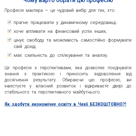
Чому варто обрати цю професію
Професія маклера — це чудовий вибір для тих, хто:
прагне працювати у динамічному середовищі;
хоче впливати на фінансовий успіх інших;
цінує свободу та можливість самостійно формувати
свій дохід;
має схильність до спілкування та аналізу.
Це професія з перспективами, яка дозволяє поєднувати
знання з практикою і приносить задоволення від
досягнення результату. Обираючи цю професію, ви
інвестуєте у власний розвиток і відкриваєте двері до
стабільного та перспективного майбутнього.
Як здобути економічну освіту в Чехії БЕЗКОШТОВНО?!