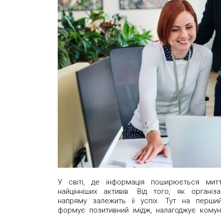
У світі, де інформація поширюється мит
найцінніших активів. Від того, як органі
напряму залежить її успіх. Тут на перш
формує позитивний імідж, налагоджує комуні