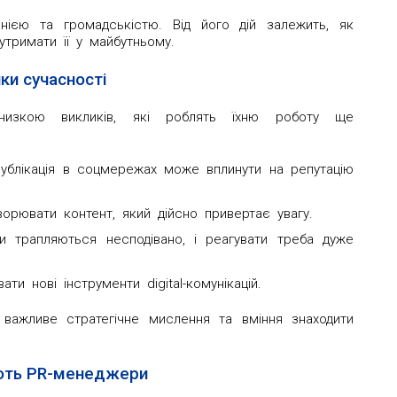
ією та громадськістю. Від його дій залежить, як
тримати її у майбутньому.
ки сучасності
низкою викликів, які роблять їхню роботу ще
публікація в соцмережах може вплинути на репутацію
орювати контент, який дійсно привертає увагу.
али трапляються несподівано, і реагувати треба дуже
ти нові інструменти digital-комунікацій.
 важливе стратегічне мислення та вміння знаходити
ють PR-менеджери