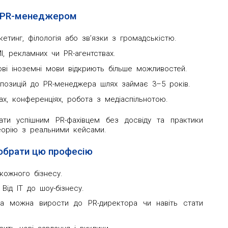
и PR-менеджером
кетинг, філологія або зв’язки з громадськістю.
, рекламних чи PR-агентствах.
ові іноземні мови відкриють більше можливостей.
х позицій до PR-менеджера шлях займає 3–5 років.
ах, конференціях, робота з медіаспільнотою.
ати успішним PR-фахівцем без досвіду та практики
орію з реальними кейсами.
обрати цю професію
кожного бізнесу.
Від IT до шоу-бізнесу.
ра можна вирости до PR-директора чи навіть стати