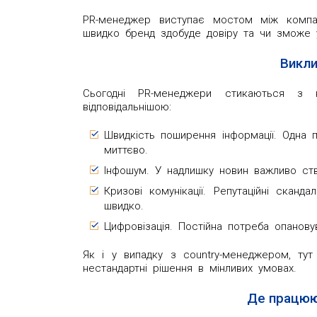
PR-менеджер виступає мостом між компан
швидко бренд здобуде довіру та чи зможе у
Викли
Сьогодні PR-менеджери стикаються з 
відповідальнішою:
Швидкість поширення інформації. Одна 
миттєво.
Інфошум. У надлишку новин важливо ств
Кризові комунікації. Репутаційні сканд
швидко.
Цифровізація. Постійна потреба опановува
Як і у випадку з country-менеджером, тут
нестандартні рішення в мінливих умовах.
Де працю