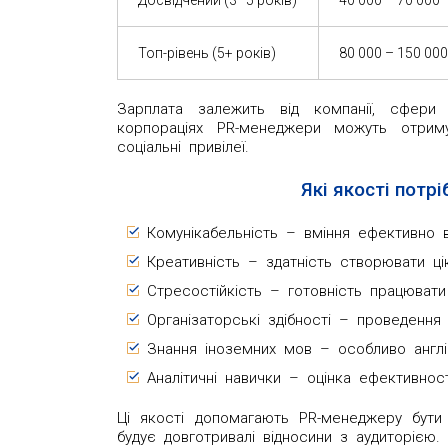
Топ-рівень (5+ років)
80 000 – 150 00
Зарплата залежить від компанії, сфери 
корпораціях PR-менеджери можуть отриму
соціальні привілеї.
Які якості потрі
Комунікабельність – вміння ефективно 
Креативність – здатність створювати цік
Стресостійкість – готовність працювати
Організаторські здібності – проведення 
Знання іноземних мов – особливо англій
Аналітичні навички – оцінка ефективнос
Ці якості допомагають PR-менеджеру бути
будує довготривалі відносини з аудиторією.