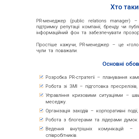
Хто так
PR-менеджер (public relations manager) 
підтримку репутації компанії, бренду чи пу
інформаційний фон та забезпечувати прозор
Простіше кажучи, PR-менеджер – це «голос
чули та поважали.
Основні обо
Розробка PR-стратегії – планування камп
Робота зі ЗМІ – підготовка пресрелізів,
Управління кризовими ситуаціями – шв
меседжу.
Організація заходів – корпоративні події,
Робота з блогерами та лідерами думок 
Ведення внутрішніх комунікацій – 
співробітників.