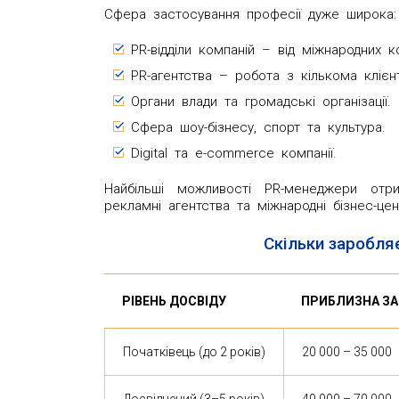
Сфера застосування професії дуже широка:
PR-відділи компаній – від міжнародних к
PR-агентства – робота з кількома клієн
Органи влади та громадські організації.
Сфера шоу-бізнесу, спорт та культура.
Digital та e-commerce компанії.
Найбільші можливості PR-менеджери отр
рекламні агентства та міжнародні бізнес-цен
Скільки заробля
РІВЕНЬ ДОСВІДУ
ПРИБЛИЗНА ЗА
Початківець (до 2 років)
20 000 – 35 000
Досвідчений (3–5 років)
40 000 – 70 000