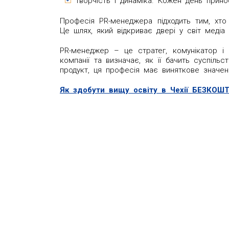
Творчість і динаміка. Кожен день прино
Професія PR-менеджера підходить тим, хто
Це шлях, який відкриває двері у світ медіа
PR-менеджер – це стратег, комунікатор і
компанії та визначає, як її бачить суспільс
продукт, ця професія має виняткове значен
Як здобути вищу освіту в Чехії БЕЗКОШ