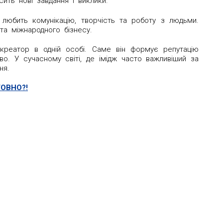
сить нові завдання і виклики.
 любить комунікацію, творчість та роботу з людьми.
 та міжнародного бізнесу.
 креатор в одній особі. Саме він формує репутацію
тво. У сучасному світі, де імідж часто важливіший за
ня.
ТОВНО?!