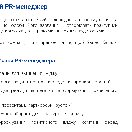
ий PR-менеджер
– це спеціаліст, який відповідає за формування та
блічної особи. Його завдання – створювати позитивний
у комунікацію з різними цільовими аудиторіями.
» компанії, який працює на те, щоб бізнес бачили,
в’язки PR-менеджера
аній для зміцнення іміджу.
 організація інтерв’ю, проведення пресконференцій.
идка реакція на негатив та формування правильного
 презентації, партнерські зустрічі.
– колаборації для розширення впливу.
формування позитивного іміджу компанії серед