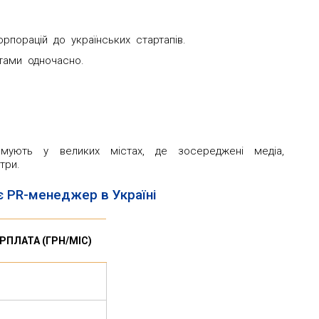
орпорацій до українських стартапів.
тами одночасно.
имують у великих містах, де зосереджені медіа,
три.
є PR-менеджер в Україні
РПЛАТА (ГРН/МІС)