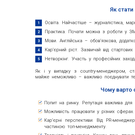
Як стат
Освіта. Найчастіше – журналістика, мар
Практика. Почати можна з роботи у ЗМІ
Мови. Англійська – обов’язкова, додатк
Кар’єрний ріст. Зазвичай від стартови
Нетворкінг. Участь у професійних заход
Як і у випадку з country-менеджером, ст
майже неможливо – важливо поєднувати те
Чому варто 
Попит на ринку. Репутація важлива для 
Можливість працювати у різних сферах. 
Кар’єрні перспективи. Від PR-менедже
частиною топ-менеджменту.