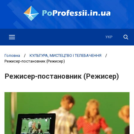
РУС
УКР
Головна
/
КУЛЬТУРА, МИСТЕЦТВО І ТЕЛЕБАЧЕННЯ
/
Режисер-постановник (Режисер)
Режисер-постановник (Режисер)