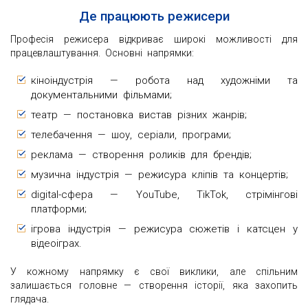
Де працюють режисери
Професія режисера відкриває широкі можливості для
працевлаштування. Основні напрямки:
кіноіндустрія — робота над художніми та
документальними фільмами;
театр — постановка вистав різних жанрів;
телебачення — шоу, серіали, програми;
реклама — створення роликів для брендів;
музична індустрія — режисура кліпів та концертів;
digital-сфера — YouTube, TikTok, стрімінгові
платформи;
ігрова індустрія — режисура сюжетів і катсцен у
відеоіграх.
У кожному напрямку є свої виклики, але спільним
залишається головне — створення історії, яка захопить
глядача.