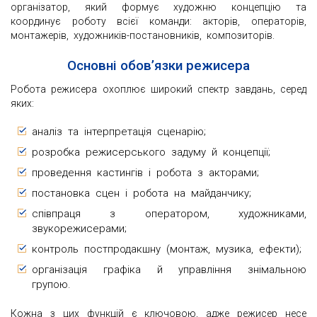
організатор, який формує художню концепцію та
координує роботу всієї команди: акторів, операторів,
монтажерів, художників-постановників, композиторів.
Основні обов’язки режисера
Робота режисера охоплює широкий спектр завдань, серед
яких:
аналіз та інтерпретація сценарію;
розробка режисерського задуму й концепції;
проведення кастингів і робота з акторами;
постановка сцен і робота на майданчику;
співпраця з оператором, художниками,
звукорежисерами;
контроль постпродакшну (монтаж, музика, ефекти);
організація графіка й управління знімальною
групою.
Кожна з цих функцій є ключовою, адже режисер несе