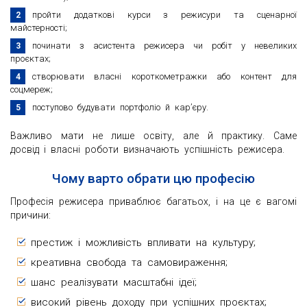
пройти додаткові курси з режисури та сценарної
майстерності;
починати з асистента режисера чи робіт у невеликих
проєктах;
створювати власні короткометражки або контент для
соцмереж;
поступово будувати портфоліо й кар’єру.
Важливо мати не лише освіту, але й практику. Саме
досвід і власні роботи визначають успішність режисера.
Чому варто обрати цю професію
Професія режисера приваблює багатьох, і на це є вагомі
причини:
престиж і можливість впливати на культуру;
креативна свобода та самовираження;
шанс реалізувати масштабні ідеї;
високий рівень доходу при успішних проєктах;