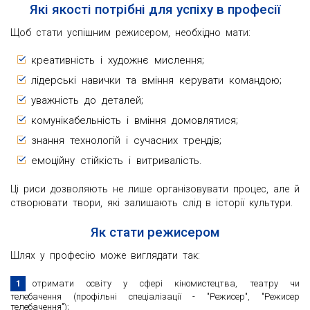
Які якості потрібні для успіху в професії
Щоб стати успішним режисером, необхідно мати:
креативність і художнє мислення;
лідерські навички та вміння керувати командою;
уважність до деталей;
комунікабельність і вміння домовлятися;
знання технологій і сучасних трендів;
емоційну стійкість і витривалість.
Ці риси дозволяють не лише організовувати процес, але й
створювати твори, які залишають слід в історії культури.
Як стати режисером
Шлях у професію може виглядати так:
отримати освіту у сфері кіномистецтва, театру чи
телебачення (профільні спеціалізації - "Режисер", "Режисер
телебачення");