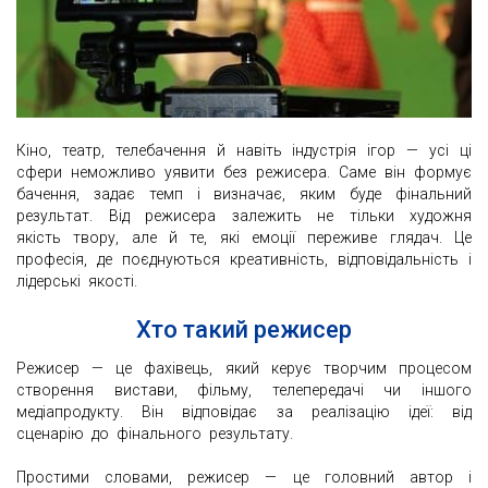
Кіно, театр, телебачення й навіть індустрія ігор — усі ці
сфери неможливо уявити без режисера. Саме він формує
бачення, задає темп і визначає, яким буде фінальний
результат. Від режисера залежить не тільки художня
якість твору, але й те, які емоції переживе глядач. Це
професія, де поєднуються креативність, відповідальність і
лідерські якості.
Хто такий режисер
Режисер — це фахівець, який керує творчим процесом
створення вистави, фільму, телепередачі чи іншого
медіапродукту. Він відповідає за реалізацію ідеї: від
сценарію до фінального результату.
Простими словами, режисер — це головний автор і