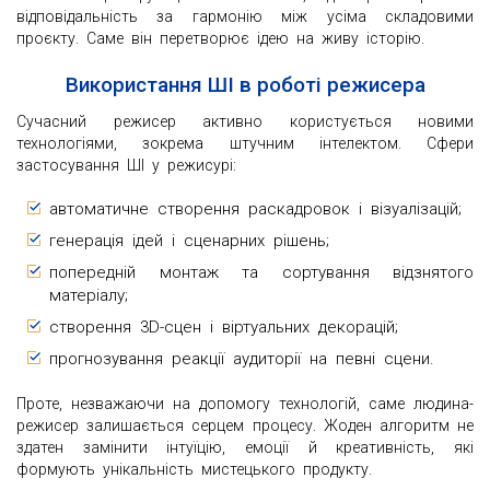
відповідальність за гармонію між усіма складовими
проєкту. Саме він перетворює ідею на живу історію.
Використання ШІ в роботі режисера
Сучасний режисер активно користується новими
технологіями, зокрема штучним інтелектом. Сфери
застосування ШІ у режисурі:
автоматичне створення раскадровок і візуалізацій;
генерація ідей і сценарних рішень;
попередній монтаж та сортування відзнятого
матеріалу;
створення 3D-сцен і віртуальних декорацій;
прогнозування реакції аудиторії на певні сцени.
Проте, незважаючи на допомогу технологій, саме людина-
режисер залишається серцем процесу. Жоден алгоритм не
здатен замінити інтуїцію, емоції й креативність, які
формують унікальність мистецького продукту.