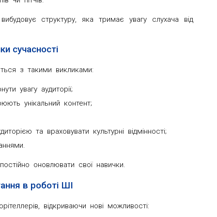
ів чи пітчів.
вибудовує структуру, яка тримає увагу слухача від
ки сучасності
ється з такими викликами:
ути увагу аудиторії;
рюють унікальний контент;
иторією та враховувати культурні відмінності;
аннями.
постійно оновлювати свої навички.
ання в роботі ШІ
рітеллерів, відкриваючи нові можливості: