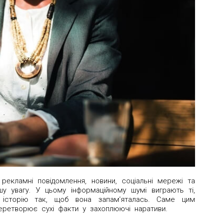
рекламні повідомлення, новини, соціальні мережі та
у увагу. У цьому інформаційному шумі виграють ті,
 історію так, щоб вона запам’яталась. Саме цим
еретворює сухі факти у захоплюючі наративи.