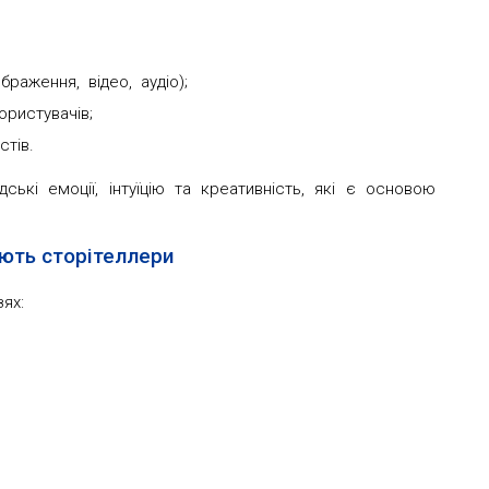
раження, відео, аудіо);
ористувачів;
стів.
кі емоції, інтуїцію та креативність, які є основою
ють сторітеллери
ях: