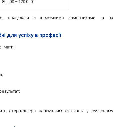
80 000 – 120 000+
ше, працюючи з іноземними замовниками та на
бні для успіху в професії
о мати:
ї;
результат;
ить сторітеллера незамінним фахівцем у сучасному