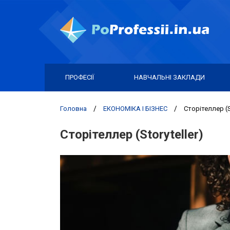
ПРОФЕСІЇ
НАВЧАЛЬНІ ЗАКЛАДИ
Головна
/
ЕКОНОМІКА І БІЗНЕС
/
Сторітеллер (St
Сторітеллер (Storyteller)