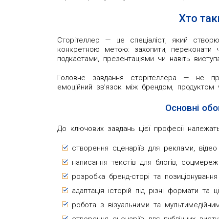
Хто так
Сторітеллер — це спеціаліст, який створює
конкретною метою: захопити, переконати ч
подкастами, презентаціями чи навіть виступ
Головне завдання сторітеллера — не пр
емоційний зв’язок між брендом, продуктом
Основні обо
До ключових завдань цієї професії належать
створення сценаріїв для реклами, відео
написання текстів для блогів, соцмереж 
розробка бренд-сторі та позиціонування 
адаптація історій під різні формати та ці
робота з візуальними та мультимедійни