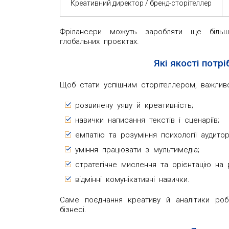
Креативний директор / бренд-сторітеллер
Фрілансери можуть заробляти ще біль
глобальних проєктах.
Які якості потрі
Щоб стати успішним сторітеллером, важлив
розвинену уяву й креативність;
навички написання текстів і сценаріїв;
емпатію та розуміння психології аудиторі
уміння працювати з мультимедіа;
стратегічне мислення та орієнтацію на 
відмінні комунікативні навички.
Саме поєднання креативу й аналітики роб
бізнесі.