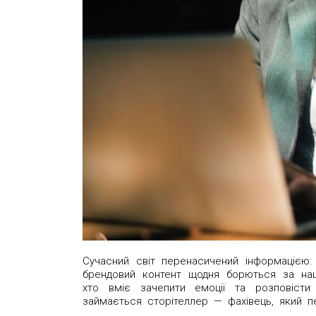
Сучасний світ перенасичений інформацією: 
брендовий контент щодня борються за наш
хто вміє зачепити емоції та розповісти
займається сторітеллер — фахівець, який п