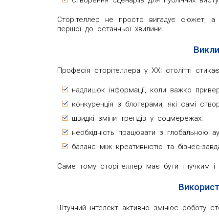
створення сценаріїв для публічних виступ
Сторітеллер не просто вигадує сюжет, а 
першої до останньої хвилини.
Викли
Професія сторітеллера у XXI столітті стика
надлишок інформації, коли важко приверн
конкуренція з блогерами, які самі ство
швидкі зміни трендів у соцмережах;
необхідність працювати з глобальною ауд
баланс між креативністю та бізнес-завд
Саме тому сторітеллер має бути гнучким і 
Використ
Штучний інтелект активно змінює роботу сто