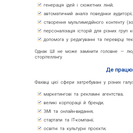
генерація ідей і сюжетних ліній;
автоматичний аналіз поведінки аудиторії;
створення мультимедійного контенту (зоб
персоналізація історій для різних груп к
допомога у редагуванні та перевірці тек
Однак ШІ не може замінити головне — людсь
сторітеллінгу.
Де працю
Фахівці цієї сфери затребувані у різних галуз
маркетингові та рекламні агентства;
великі корпорації й бренди;
ЗМІ та онлайн-видання;
стартапи та IT-компанії;
освітні та культурні проєкти;