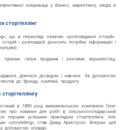
ективної комунікації у бізнесі, маркетингу, медіа й
е сторітеллінг
ing», що в перекладі означає «розповідання історій».
сторій і розповідей доносить потрібну інформацію і
окупцям).
 туризмі, галузі продажів і реклами, журналістиці,
одавати, ділитися досвідом і навчати. За допомогою
лієнтів до бренду, компанії, продукту.
я сторітеллінгу
истаний в 1895 році американською компанією Deer
орію про новинки для робіт в сільськогосподарській
ься першим успішним прикладом сторітеллінга. Але
н «storytelling», став Девід Армстронг. Вперше цей
за допомогою оповіді».