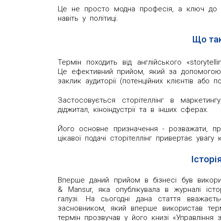
Це не просто модна професія, а ключ до еф
навіть у політиці.
Що так
Термін походить від англійського «storytell
Це ефективний прийом, який за допомогою і
заклик аудиторії (потенційних клієнтів або п
Застосовується сторітеллінг в маркетингу,
діджитал, кіноіндустрії та в інших сферах.
Його основне призначення - розважати, пр
цікавої подачі сторітеллінг привертає увагу к
Історі
Вперше даний прийом в бізнесі був викор
& Mansur, яка опублікувала в журналі іст
галузі. На сьогодні дана стаття вважаєт
засновником, який вперше використав термі
термін прозвучав у його книзі «Управління 