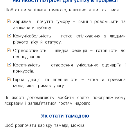
Які якості потрібні для успіху в професії
Щоб стати успішним тамадою, важливо мати такі риси:
Харизма і почуття гумору – вміння розсмішити та
зацікавити публіку.
Комунікабельність – легке спілкування з людьми
різного віку й статусу.
Стресостійкість і швидка реакція – готовність до
несподіванок.
Креативність – створення унікальних сценаріїв і
конкурсів.
Гарна дикція та впевненість – чітка й приємна
мова, яка тримає увагу.
Ці якості допомагають зробити свято по-справжньому
яскравим і запам’ятатися гостям надовго.
Як стати тамадою
Щоб розпочати кар’єру тамади, можна: