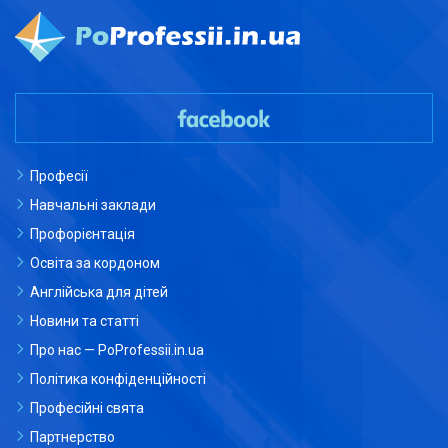
Професії
Навчальні заклади
Профорієнтація
Освіта за кордоном
Англійська для дітей
Новини та статті
Про нас — PoProfessii.in.ua
Політика конфіденційності
Професійні свята
Партнерство