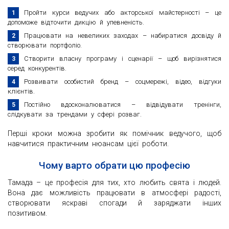
Пройти курси ведучих або акторської майстерності – це
допоможе відточити дикцію й упевненість.
Працювати на невеликих заходах – набиратися досвіду й
створювати портфоліо.
Створити власну програму і сценарії – щоб вирізнятися
серед конкурентів.
Розвивати особистий бренд – соцмережі, відео, відгуки
клієнтів.
Постійно вдосконалюватися – відвідувати тренінги,
слідкувати за трендами у сфері розваг.
Перші кроки можна зробити як помічник ведучого, щоб
навчитися практичним нюансам цієї роботи.
Чому варто обрати цю професію
Тамада – це професія для тих, хто любить свята і людей.
Вона дає можливість працювати в атмосфері радості,
створювати яскраві спогади й заряджати інших
позитивом.