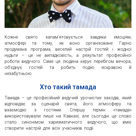
Кожне свято запам’ятовується завдяки емоціям,
атмосфері та тому, як воно організоване. Гарно
продумана програма, веселий настрій гостей і жодної
нудьги – це не випадковість, а результат професійної
роботи ведучого. Саме ця людина керує перебігом вечора,
об’єднує гостей та робить подію яскравою й
незабутньою.
Хто такий тамада
Тамада – це професійний ведучий урочистих заходів, який
відповідає за сценарій свята, його атмосферу та
взаємодію з гостями. Спершу термін «тамада»
використовували лише на Кавказі, але сьогодні це слово
стало синонімом харизматичного ведучого, що вміє
створити настрій для всіх учасників події.