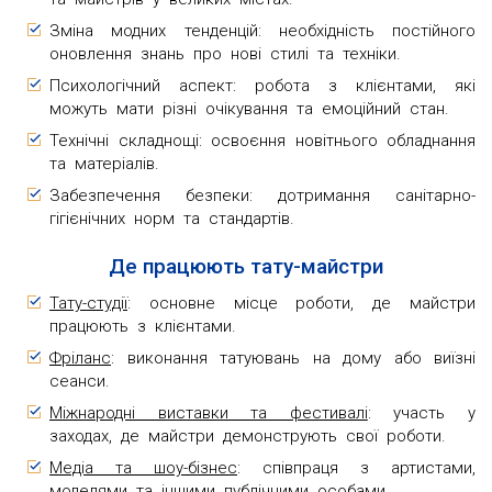
Зміна модних тенденцій: необхідність постійного
оновлення знань про нові стилі та техніки.
Психологічний аспект: робота з клієнтами, які
можуть мати різні очікування та емоційний стан.
Технічні складнощі: освоєння новітнього обладнання
та матеріалів.
Забезпечення безпеки: дотримання санітарно-
гігієнічних норм та стандартів.
Де працюють тату-майстри
Тату-студії
: основне місце роботи, де майстри
працюють з клієнтами.
Фріланс
: виконання татуювань на дому або виїзні
сеанси.
Міжнародні виставки та фестивалі
: участь у
заходах, де майстри демонструють свої роботи.
Медіа та шоу-бізнес
: співпраця з артистами,
моделями та іншими публічними особами.