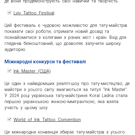
де вони продемонструють свої навички та творчість.
Lviv Tattoo Festival
Цей фестиваль є чудовою можливістю для тату-майстрів
показати свої роботи, отримати новий досвід та
познайомитися з колегами з різних міст і країн. Вхід для
глядачів безкоштовний, що дозволяє залучити широку
аудиторію.
Міжнародні конкурси та фестивалі
Ink Master (США)
Це один з найвідоміших реаліті-шоу про тату-мистецтво, де
майстри з усього світу змагаються за титул "Ink Master".
У 2024 році українська тату-майстриня Koral Ladna стала
першою українською жінкою-іммігранткою, яка взяла
участь у цьому шоу.
World of Ink Tattoo Convention
Ця міжнародна конвенція збирає тату-майстрів з усього