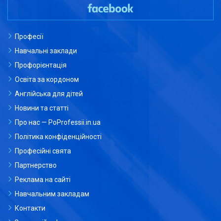
Професії
Навчальні заклади
Профорієнтація
Освіта за кордоном
Англійська для дітей
Новини та статті
Про нас — PoProfessii.in.ua
Політика конфіденційності
Професійні свята
Партнерство
Реклама на сайті
Навчальним закладам
Контакти