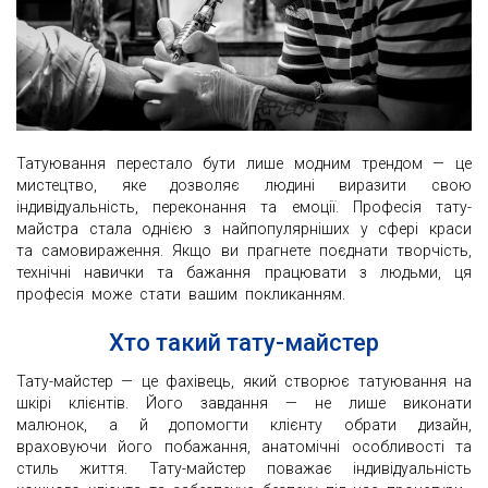
Татуювання перестало бути лише модним трендом — це
мистецтво, яке дозволяє людині виразити свою
індивідуальність, переконання та емоції. Професія тату-
майстра стала однією з найпопулярніших у сфері краси
та самовираження. Якщо ви прагнете поєднати творчість,
технічні навички та бажання працювати з людьми, ця
професія може стати вашим покликанням.
Хто такий тату-майстер
Тату-майстер — це фахівець, який створює татуювання на
шкірі клієнтів. Його завдання — не лише виконати
малюнок, а й допомогти клієнту обрати дизайн,
враховуючи його побажання, анатомічні особливості та
стиль життя. Тату-майстер поважає індивідуальність