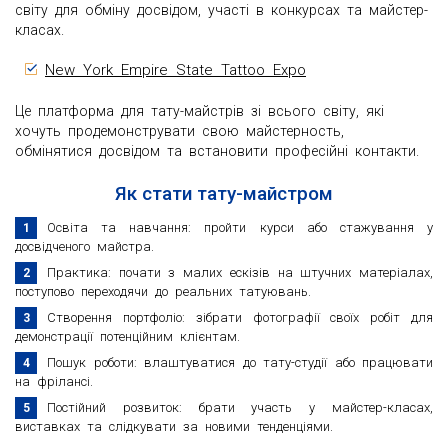
світу для обміну досвідом, участі в конкурсах та майстер-
класах.
New York Empire State Tattoo Expo
Це платформа для тату-майстрів зі всього світу, які
хочуть продемонструвати свою майстерность,
обмінятися досвідом та встановити професійні контакти.
Як стати тату-майстром
Освіта та навчання: пройти курси або стажування у
досвідченого майстра.
Практика: почати з малих ескізів на штучних матеріалах,
поступово переходячи до реальних татуювань.
Створення портфоліо: зібрати фотографії своїх робіт для
демонстрації потенційним клієнтам.
Пошук роботи: влаштуватися до тату-студії або працювати
на фрілансі.
Постійний розвиток: брати участь у майстер-класах,
виставках та слідкувати за новими тенденціями.