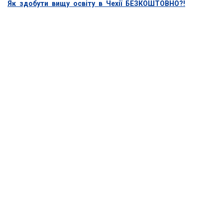
Як здобути вищу освіту в Чехії БЕЗКОШТОВНО?!