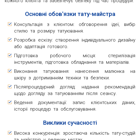
кожного клієнта та забезпечує безпеку під час процедури.
Основні обов'язки тату-майстра
Консультація з клієнтом: обговорення ідеї, вибір
стилю та розміру татуювання.
Розробка ескізу: створення індивідуального дизайну
або адаптація готового.
Підготовка робочого місця: стерилізація
інструментів, підготовка обладнання та матеріалів.
Виконання татуювання: нанесення малюнка на
шкіру з дотриманням техніки та безпеки.
Післяпроцедурний догляд: надання рекомендацій
щодо догляду за татуюванням після сеансу.
Ведення документації: запис клієнтських даних,
історії процедур та обслуговування.
Виклики сучасності
Висока конкуренція: зростаюча кількість тату-студій
та майстрів у великих містах.