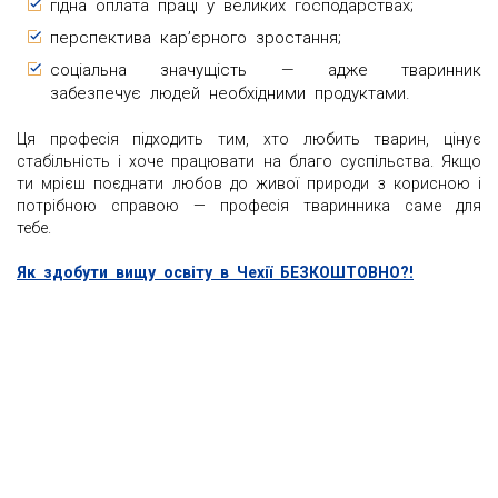
гідна оплата праці у великих господарствах;
перспектива кар’єрного зростання;
соціальна значущість — адже тваринник
забезпечує людей необхідними продуктами.
Ця професія підходить тим, хто любить тварин, цінує
стабільність і хоче працювати на благо суспільства. Якщо
ти мрієш поєднати любов до живої природи з корисною і
потрібною справою — професія тваринника саме для
тебе.
Як здобути вищу освіту в Чехії БЕЗКОШТОВНО?!