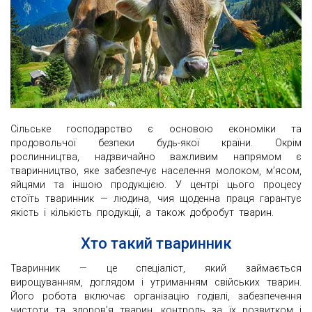
Сільське господарство є основою економіки та
продовольчої безпеки будь-якої країни. Окрім
рослинництва, надзвичайно важливим напрямом є
тваринництво, яке забезпечує населення молоком, м’ясом,
яйцями та іншою продукцією. У центрі цього процесу
стоїть тваринник — людина, чия щоденна праця гарантує
якість і кількість продукції, а також добробут тварин.
Хто такий тваринник
Тваринник — це спеціаліст, який займається
вирощуванням, доглядом і утриманням свійських тварин.
Його робота включає організацію годівлі, забезпечення
чистоти та здоров’я тварин, контроль за їх розвитком і