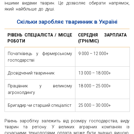
іншими видами тварин. Це дозволяє обирати напрямок,
який найбільше до душі.
Скільки заробляє тваринник в Україні
РІВЕНЬ СПЕЦІАЛІСТА / МІСЦЕ
СЕРЕДНЯ ЗАРПЛАТА
РОБОТИ
(ГРН/МІС)
Початківець у фермерському
9 000 – 12 000+
господарстві
Досвідчений тваринник
13 000 – 18 000+
Працівник у великому
18 000 – 25 000+
агрохолдингу
Бригадир чи старший спеціаліст
25 000 – 30 000+
Рівень заробітку залежить від розміру господарства, виду
тварин та регіону. У великих аграрних компаніях із
сучасними технологіями оплата може бути значно вищою.