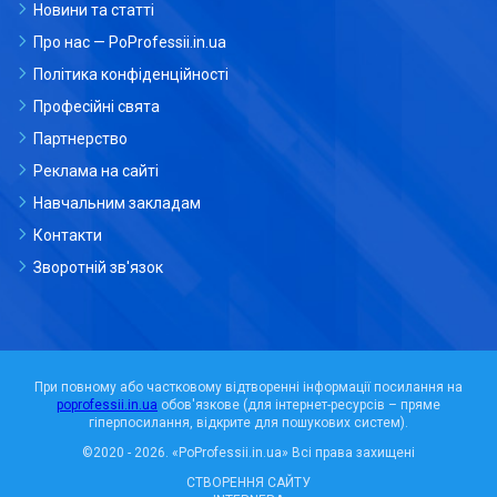
Новини та статті
Про нас — PoProfessii.in.ua
Політика конфіденційності
Професійні свята
Партнерство
Реклама на сайті
Навчальним закладам
Контакти
Зворотній зв'язок
При повному або частковому відтворенні інформації посилання на
poprofessii.in.ua
обов'язкове (для інтернет-ресурсів – пряме
гіперпосилання, відкрите для пошукових систем).
©2020 - 2026.
«PoProfessii.in.ua»
Всі права захищені
СТВОРЕННЯ САЙТУ