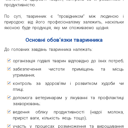
продуктивністю.
По суті, тваринник є “провідником” між людиною і
природою: від його професіоналізму залежить, наскільки
якісною буде продукція, яку ми споживаємо щодня.
Основні обов’язки тваринника
До головних завдань тваринника належать:
організація годівлі тварин відповідно до їхніх потреб;
забезпечення чистоти приміщень та місць
утримання;
контроль за здоров’ям і розвитком худоби чи
птиці;
допомога ветеринарам у лікуванні та профілактиці
захворювань;
ведення обліку продуктивності (надої молока,
приріст ваги, кількість яєць тощо);
участь у процесах розмноження та вирощування