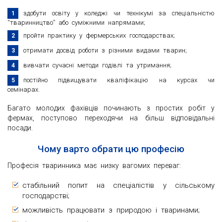
здобути освіту у коледжі чи технікумі за спеціальністю
“тваринництво” або суміжними напрямами;
пройти практику у фермерських господарствах;
отримати досвід роботи з різними видами тварин;
вивчати сучасні методи годівлі та утримання;
постійно підвищувати кваліфікацію на курсах чи
семінарах.
Багато молодих фахівців починають з простих робіт у
фермах, поступово переходячи на більш відповідальні
посади.
Чому варто обрати цю професію
Професія тваринника має низку вагомих переваг:
стабільний попит на спеціалістів у сільському
господарстві;
можливість працювати з природою і тваринами;