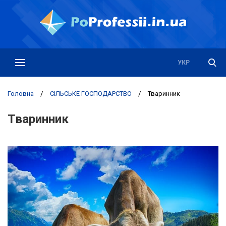
РУС
УКР
Головна
/
СІЛЬСЬКЕ ГОСПОДАРСТВО
/
Тваринник
Тваринник