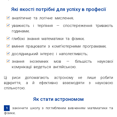
Які якості потрібні для успіху в професії
аналітичне та логічне мислення;
уважність і терпіння — спостереження тривають
годинами;
глибокі знання математики та фізики;
вміння працювати з комп’ютерними програмами;
дослідницький інтерес і наполегливість;
знання іноземних мов — більшість наукової
комунікації ведеться англійською.
Ці риси допомагають астроному не лише робити
відкриття, а й ефективно взаємодіяти з науковою
спільнотою.
Як стати астрономом
закінчити школу з поглибленим вивченням математики та
фізики;