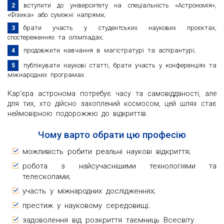
вступити до університету на спеціальність «Астрономія»,
«Фізика» або суміжні напрями;
брати участь у студентських наукових проєктах,
спостереженнях та олімпіадах;
продовжити навчання в магістратурі та аспірантурі;
публікувати наукові статті, брати участь у конференціях та
міжнародних програмах.
Кар’єра астронома потребує часу та самовідданості, але
для тих, хто дійсно захоплений космосом, цей шлях стає
неймовірною подорожжю до відкриттів.
Чому варто обрати цю професію
можливість робити реальні наукові відкриття;
робота з найсучаснішими технологіями та
телескопами;
участь у міжнародних дослідженнях;
престиж у науковому середовищі;
задоволення від розкриття таємниць Всесвіту.