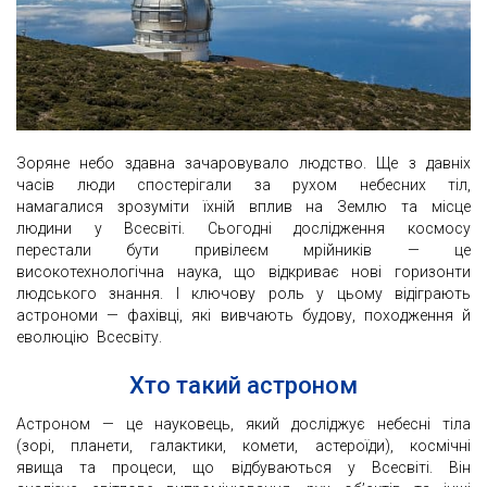
Зоряне небо здавна зачаровувало людство. Ще з давніх
часів люди спостерігали за рухом небесних тіл,
намагалися зрозуміти їхній вплив на Землю та місце
людини у Всесвіті. Сьогодні дослідження космосу
перестали бути привілеєм мрійників — це
високотехнологічна наука, що відкриває нові горизонти
людського знання. І ключову роль у цьому відіграють
астрономи — фахівці, які вивчають будову, походження й
еволюцію Всесвіту.
Хто такий астроном
Астроном — це науковець, який досліджує небесні тіла
(зорі, планети, галактики, комети, астероїди), космічні
явища та процеси, що відбуваються у Всесвіті. Він