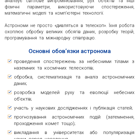
аналізує світлове випромінювання, рух об’єктів та інші
фізичні параметри, використовуючи спостереження,
математичні моделі та комп’ютерні технології.
Астрономи не просто «дивляться в телескоп». Їхня робота
охоплює обробку великих обсягів даних, розробку теорій,
програмування та міжнародну співпрацю.
Основні обов’язки астронома
проведення спостережень за небесними тілами з
наземних та космічних телескопів;
обробка, систематизація та аналіз астрономічних
даних;
розробка моделей руху та еволюції небесних
об’єктів;
участь у наукових дослідженнях і публікація статей;
прогнозування астрономічних подій (затемнення,
проходження комет тощо);
викладання в університетах або популяризація
науки серед населення.