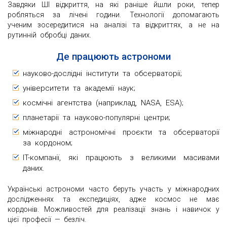
Завдяки ШІ відкриття, на які раніше йшли роки, тепер
робляться за лічені години. Технології допомагають
ученим зосередитися на аналізі та відкриттях, а не на
рутинній обробці даних.
Де працюють астрономи
науково-дослідні інститути та обсерваторії;
університети та академії наук;
космічні агентства (наприклад, NASA, ESA);
планетарії та науково-популярні центри;
міжнародні астрономічні проєкти та обсерваторії
за кордоном;
IT-компанії, які працюють з великими масивами
даних.
Українські астрономи часто беруть участь у міжнародних
дослідженнях та експедиціях, адже космос не має
кордонів. Можливостей для реалізації знань і навичок у
цієї професії — безліч.