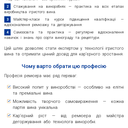
Стажування на виноробнях — практика на всіх етапах
виробництва ігристого вина.
Майстер-класи та курси підвищення кваліфікації —
вдосконалення ремюажу та дегоржування.
Самоосвіта та практика — регулярне вдосконалення
навичок і знань про сорти винограду та рецептури.
Цей шлях дозволяє стати експертом у технології ігристого
вина та отримати цінний досвід для кар’єрного зростання.
Чому варто обрати цю професію
Професія ремюера має ряд переваг:
Високий попит у виноробстві — особливо на елітні
та преміальні вина.
Можливість творчого самовираження — кожна
партія вина унікальна.
Кар’єрний ріст — від ремюера до майстра
дегоржування або технолога виноробні.