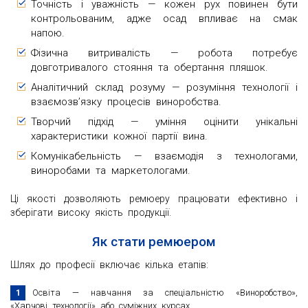
Точність і уважність — кожен рух повинен бути
контрольованим, адже осад впливає на смак
напою.
Фізична витривалість — робота потребує
довготривалого стояння та обертання пляшок.
Аналітичний склад розуму — розуміння технології і
взаємозв’язку процесів виноробства.
Творчий підхід — уміння оцінити унікальні
характеристики кожної партії вина.
Комунікабельність — взаємодія з технологами,
виноробами та маркетологами.
Ці якості дозволяють ремюеру працювати ефективно і
зберігати високу якість продукції.
Як стати ремюером
Шлях до професії включає кілька етапів:
Освіта — навчання за спеціальністю «Виноробство»,
«Харчові технології» або суміжних курсах.