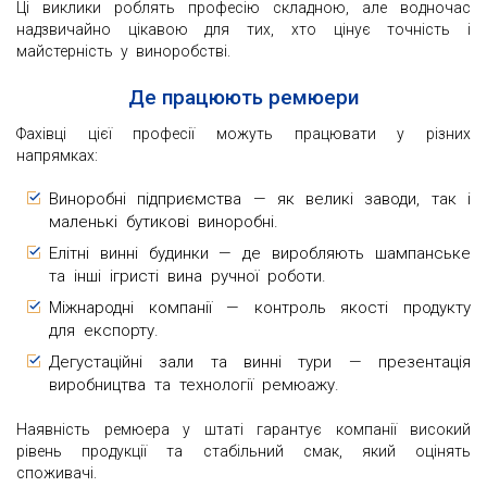
Ці виклики роблять професію складною, але водночас
надзвичайно цікавою для тих, хто цінує точність і
майстерність у виноробстві.
Де працюють ремюери
Фахівці цієї професії можуть працювати у різних
напрямках:
Виноробні підприємства — як великі заводи, так і
маленькі бутикові виноробні.
Елітні винні будинки — де виробляють шампанське
та інші ігристі вина ручної роботи.
Міжнародні компанії — контроль якості продукту
для експорту.
Дегустаційні зали та винні тури — презентація
виробництва та технології ремюажу.
Наявність ремюера у штаті гарантує компанії високий
рівень продукції та стабільний смак, який оцінять
споживачі.