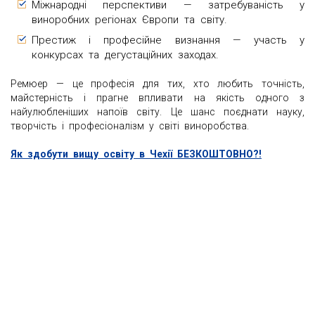
Міжнародні перспективи — затребуваність у
виноробних регіонах Європи та світу.
Престиж і професійне визнання — участь у
конкурсах та дегустаційних заходах.
Ремюер — це професія для тих, хто любить точність,
майстерність і прагне впливати на якість одного з
найулюбленіших напоїв світу. Це шанс поєднати науку,
творчість і професіоналізм у світі виноробства.
Як здобути вищу освіту в Чехії БЕЗКОШТОВНО?!