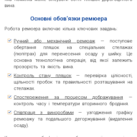
вина.
Основні обов’язки ремюера
Робота ремюера включає кілька ключових завдань:
Ручний або механічний ремюаж
— поступове
обертання пляшок на спеціальних стелажах
(пюпітрах) для перенесення осаду у шийку. Це
основна технологічна операція, від якої залежить
прозорість та якість вина.
Контроль стану пляшок
— перевірка цілісності,
щільності пробок та правильності розташування на
стелажах.
Спостереження за процесом дображування
—
контроль часу і температури вторинного бродіння.
Співпраця з виноробами
— узгодження графіку
ремюажу та подальшого дегоржування (видалення
осаду).