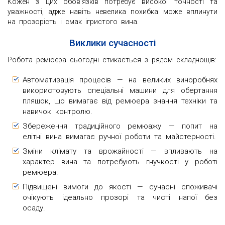
Кожен з цих обов’язків потребує високої точності та
уважності, адже навіть невелика похибка може вплинути
на прозорість і смак ігристого вина.
Виклики сучасності
Робота ремюера сьогодні стикається з рядом складнощів:
Автоматизація процесів — на великих виноробнях
використовують спеціальні машини для обертання
пляшок, що вимагає від ремюера знання техніки та
навичок контролю.
Збереження традиційного ремюажу — попит на
елітні вина вимагає ручної роботи та майстерності.
Зміни клімату та врожайності — впливають на
характер вина та потребують гнучкості у роботі
ремюера.
Підвищені вимоги до якості — сучасні споживачі
очікують ідеально прозорі та чисті напої без
осаду.