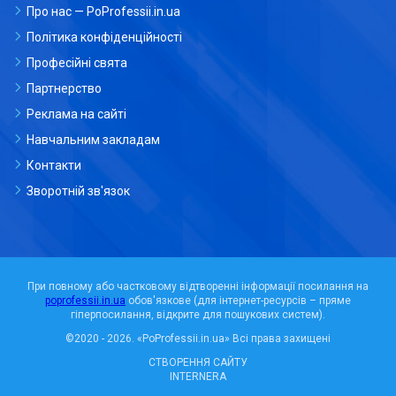
Про нас — PoProfessii.in.ua
Політика конфіденційності
Професійні свята
Партнерство
Реклама на сайті
Навчальним закладам
Контакти
Зворотній зв'язок
При повному або частковому відтворенні інформації посилання на
poprofessii.in.ua
обов'язкове (для інтернет-ресурсів – пряме
гіперпосилання, відкрите для пошукових систем).
©2020 - 2026.
«PoProfessii.in.ua»
Всі права захищені
СТВОРЕННЯ САЙТУ
INTERNERA