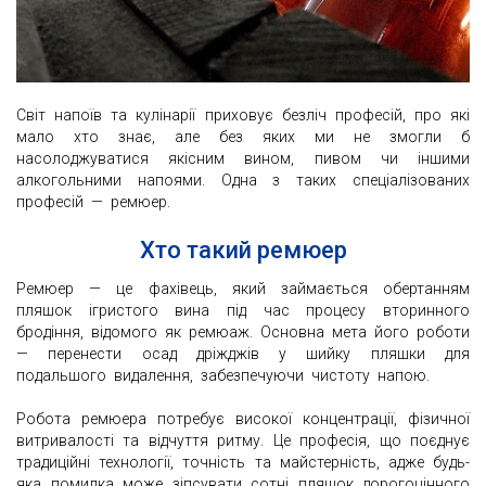
Світ напоїв та кулінарії приховує безліч професій, про які
мало хто знає, але без яких ми не змогли б
насолоджуватися якісним вином, пивом чи іншими
алкогольними напоями. Одна з таких спеціалізованих
професій — ремюер.
Хто такий ремюер
Ремюер — це фахівець, який займається обертанням
пляшок ігристого вина під час процесу вторинного
бродіння, відомого як ремюаж. Основна мета його роботи
— перенести осад дріжджів у шийку пляшки для
подальшого видалення, забезпечуючи чистоту напою.
Робота ремюера потребує високої концентрації, фізичної
витривалості та відчуття ритму. Це професія, що поєднує
традиційні технології, точність та майстерність, адже будь-
яка помилка може зіпсувати сотні пляшок дорогоцінного