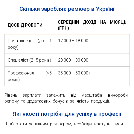
Скільки заробляє ремюер в Україні
СЕРЕДНІЙ ДОХІД НА МІСЯЦЬ
ДОСВІД РОБОТИ
(ГРН)
Початківець (до 1
12 000 – 18 000
року)
Спеціаліст (2–5 років)
20 000 – 30 000
Професіонал (>5
35 000 – 50 000+
років)
Рівень зарплати залежить від масштабів виноробні,
регіону та додаткових бонусів за якість продукції.
Які якості потрібні для успіху в професії
Щоб стати успішним ремюером, необхідні наступні риси: