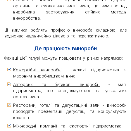
органічні та екологічно чисті вина, що вимагає від
виробника застосування стійких методів
виноробства.
Ці виклики роблять професію винороба складною, але
водночас надзвичайно цікавою та перспективною.
Де працюють винороби
Фахівці цієї галузі можуть працювати у різних напрямках:
Комерційні виноробні
- великі підприємства з
масовим виробництвом вина.
Авторські та бутикові виноробні
- малі
підприємства, що спеціалізуються на унікальних
сортах вина.
Ресторани, готелі та дегустаційні зали
- винороби
проводять презентації, дегустації та консультують
клієнтів.
Міжнародні компанії та експортні підприємства
-