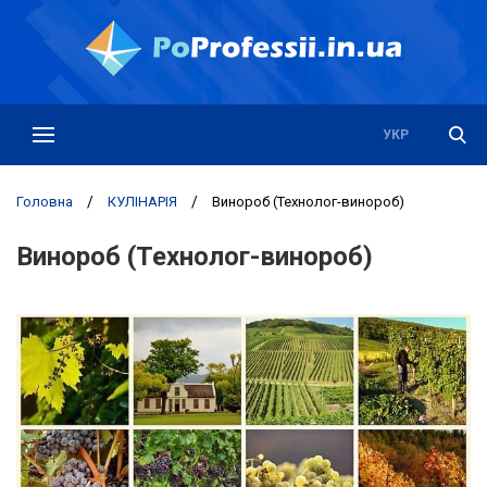
РУС
УКР
Головна
/
КУЛІНАРІЯ
/
Винороб (Технолог-винороб)
Винороб (Технолог-винороб)