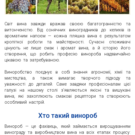
Світ вина завжди вражав своєю багатогранністю та
витонченістю. Від сонячних виноградників до келихів із
ароматним напоєм — кожна пляшка вина є результатом
кропіткої роботи та майстерності. Сучасні споживачі
цінують не лише смак і аромат вина, а й історію його
створення, що робить професію винороба надзвичайно
цікавою та затребуваною.
Виноробство поєднує в собі знання агрономії, хімії та
мистецтва, а також вимагає творчого підходу та
уважності до деталей. Саме завдяки професіоналам цієї
галузі на нашому столі з’являються якісні та вишукані
вина, які захоплюють смакові рецептори та створюють
особливий настрій.
Хто такий винороб
Винороб — це фахівець, який займається вирощуванням
винограду та виробництвом вина на всіх етапах процесу: