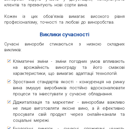
клієнтів та презентують нові сорти вина.
Кожен із цих обов’язків вимагає високого рівня
професіоналізму, точності та любові до виноробства.
Виклики сучасності
Сучасні винороби стикаються з низкою складних
викликів:
Кліматичні зміни - зміни погодних умов впливають
на врожайність винограду та його смакові
характеристики, що вимагає адаптації технологій.
Зростання стандартів якості - конкуренція на ринку
вина змушує виробників постійно вдосконалювати
процеси та інвестувати у сучасне обладнання.
Діджиталізація та маркетинг - виноробам важливо
не лише виготовляти якісне вино, а й ефективно
просувати свій продукт через онлайн-канали та
соціальні мережі.
Екологічні вимоги - сучасні споживачі цінують