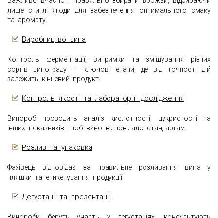
Важливо вчасно і правильно збирати врожай, відбираючи
лише стиглі ягоди для забезпечення оптимального смаку
та аромату.
Виробництво вина
Контроль ферментації, витримки та змішування різних
сортів винограду — ключові етапи, де від точності дій
залежить кінцевий продукт.
Контроль якості та лабораторні дослідження
Винороб проводить аналіз кислотності, цукристості та
інших показників, щоб вино відповідало стандартам.
Розлив та упаковка
Фахівець відповідає за правильне розливання вина у
пляшки та етикетування продукції.
Дегустації та презентації
Винороби беруть участь у дегустаціях, консультують