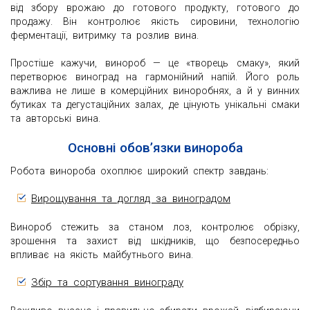
від збору врожаю до готового продукту, готового до
продажу. Він контролює якість сировини, технологію
ферментації, витримку та розлив вина.
Простіше кажучи, винороб — це «творець смаку», який
перетворює виноград на гармонійний напій. Його роль
важлива не лише в комерційних виноробнях, а й у винних
бутиках та дегустаційних залах, де цінують унікальні смаки
та авторські вина.
Основні обов’язки винороба
Робота винороба охоплює широкий спектр завдань:
Вирощування та догляд за виноградом
Винороб стежить за станом лоз, контролює обрізку,
зрошення та захист від шкідників, що безпосередньо
впливає на якість майбутнього вина.
Збір та сортування винограду