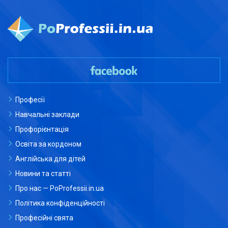
Професії
Навчальні заклади
Профорієнтація
Освіта за кордоном
Англійська для дітей
Новини та статті
Про нас — PoProfessii.in.ua
Політика конфіденційності
Професійні свята