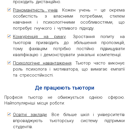
проходить дистанційно.
Різноманітність учнів
. Кожен учень — це окрема
особистість з власними потребами, стилем
навчання і психологічними особливостями, що
потребує гнучкого і чутливого підходу.
Конкуренція на ринку
. Зростання попиту на
тьюторів призводить до збільшення пропозицій,
тому фахівцям потрібно постійно підвищувати
кваліфікацію і демонструвати унікальні компетенції.
Психологічне навантаження
. Тьютор часто виконує
роль психолога і мотиватора, що вимагає емпатії
та стресостійкості.
Де працюють тьютори
Професія тьютор не обмежується однією сферою.
Найпопулярніші місця роботи:
Освітні заклади
. Все більше шкіл і університетів
впроваджують тьюторську систему підтримки
студентів.