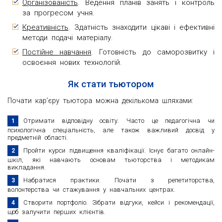
Організованість
. Ведення планів занять і контроль
за прогресом учня.
Креативність
. Здатність знаходити цікаві і ефективні
методи подачі матеріалу.
Постійне навчання
. Готовність до саморозвитку і
освоєння нових технологій.
Як стати тьютором
Почати кар’єру тьютора можна декількома шляхами:
Отримати відповідну освіту. Часто це педагогічна чи
психологічна спеціальність, але також важливий досвід у
предметній області.
Пройти курси підвищення кваліфікації. Існує багато онлайн-
шкіл, які навчають основам тьюторства і методикам
викладання.
Набратися практики. Почати з репетиторства,
волонтерства чи стажування у навчальних центрах.
Створити портфоліо. Зібрати відгуки, кейси і рекомендації,
щоб залучити перших клієнтів.