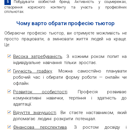
Побудувати особистий бренд. Активність у соцмережах,
створення корисного контенту та участь у професійних
спільнотах.
Чому варто обрати професію тьютор
Обираючи професію тьютор, ви отримуєте можливість не
просто працювати, а змінювати життя людей на краще.
Це:
Висока затребуваність
. З кожним роком попит на
індивідуальне навчання тільки зростає.
Гнучкість графіку
. Можна самостійно планувати
робочий час і обирати форму роботи — онлайн чи
офлайн.
Розвиток особистості
. Професія розвиває
комунікативні навички, терпіння і здатність до
адаптації.
Відчуття значущості
. Ви стаєте наставником, який
допомагає людині розкрити потенціал.
Фінансова перспектива
. З ростом досвіду і