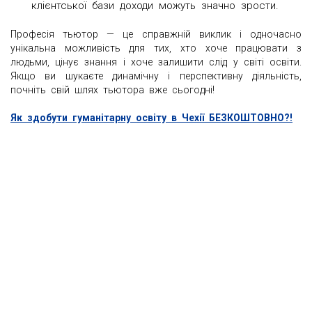
клієнтської бази доходи можуть значно зрости.
Професія тьютор — це справжній виклик і одночасно
унікальна можливість для тих, хто хоче працювати з
людьми, цінує знання і хоче залишити слід у світі освіти.
Якщо ви шукаєте динамічну і перспективну діяльність,
почніть свій шлях тьютора вже сьогодні!
Як здобути гуманітарну освіту в Чехії БЕЗКОШТОВНО?!