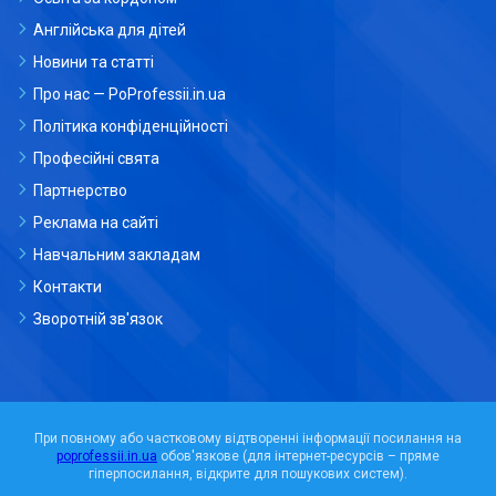
Англійська для дітей
Новини та статті
Про нас — PoProfessii.in.ua
Політика конфіденційності
Професійні свята
Партнерство
Реклама на сайті
Навчальним закладам
Контакти
Зворотній зв'язок
При повному або частковому відтворенні інформації посилання на
poprofessii.in.ua
обов'язкове (для інтернет-ресурсів – пряме
гіперпосилання, відкрите для пошукових систем).