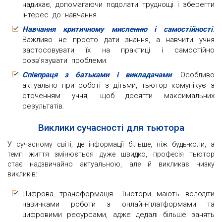
надихає, допомагаючи подолати труднощі і зберегти
інтерес до навчання.
Навчання критичному мисленню і самостійності
.
Важливо не просто дати знання, а навчити учня
застосовувати їх на практиці і самостійно
розв’язувати проблеми.
Співпраця з батьками і викладачами
. Особливо
актуально при роботі з дітьми, тьютор комунікує з
оточенням учня, щоб досягти максимальних
результатів.
Виклики сучасності для тьютора
У сучасному світі, де інформації більше, ніж будь-коли, а
темп життя змінюється дуже швидко, професія тьютор
стає надзвичайно актуальною, але й викликає низку
викликів:
Цифрова трансформація
. Тьютори мають володіти
навичками роботи з онлайн-платформами та
цифровими ресурсами, адже дедалі більше занять