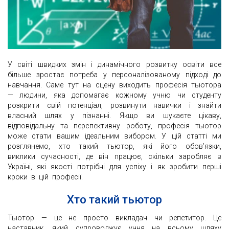
У світі швидких змін і динамічного розвитку освіти все
більше зростає потреба у персоналізованому підході до
навчання. Саме тут на сцену виходить професія тьютора
— людини, яка допомагає кожному учню чи студенту
розкрити свій потенціал, розвинути навички і знайти
власний шлях у пізнанні. Якщо ви шукаєте цікаву,
відповідальну та перспективну роботу, професія тьютор
може стати вашим ідеальним вибором. У цій статті ми
розглянемо, хто такий тьютор, які його обов’язки,
виклики сучасності, де він працює, скільки заробляє в
Україні, які якості потрібні для успіху і як зробити перші
кроки в цій професії.
Хто такий тьютор
Тьютор — це не просто викладач чи репетитор. Це
наставник, який супроводжує учня на всьому шляху