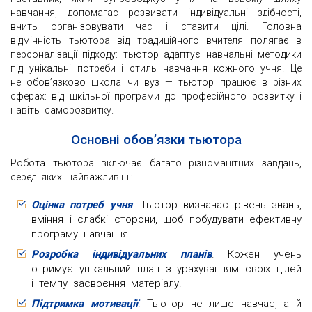
навчання, допомагає розвивати індивідуальні здібності,
вчить організовувати час і ставити цілі. Головна
відмінність тьютора від традиційного вчителя полягає в
персоналізації підходу: тьютор адаптує навчальні методики
під унікальні потреби і стиль навчання кожного учня. Це
не обов’язково школа чи вуз — тьютор працює в різних
сферах: від шкільної програми до професійного розвитку і
навіть саморозвитку.
Основні обов’язки тьютора
Робота тьютора включає багато різноманітних завдань,
серед яких найважливіші:
Оцінка потреб учня
. Тьютор визначає рівень знань,
вміння і слабкі сторони, щоб побудувати ефективну
програму навчання.
Розробка індивідуальних планів
. Кожен учень
отримує унікальний план з урахуванням своїх цілей
і темпу засвоєння матеріалу.
Підтримка мотивації
. Тьютор не лише навчає, а й