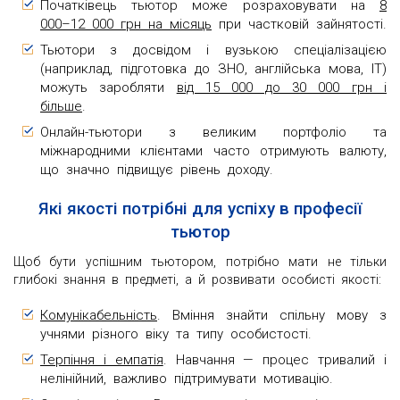
Початківець тьютор може розраховувати на
8
000–12 000 грн на місяць
при частковій зайнятості.
Тьютори з досвідом і вузькою спеціалізацією
(наприклад, підготовка до ЗНО, англійська мова, IT)
можуть заробляти
від 15 000 до 30 000 грн і
більше
.
Онлайн-тьютори з великим портфоліо та
міжнародними клієнтами часто отримують валюту,
що значно підвищує рівень доходу.
Які якості потрібні для успіху в професії
тьютор
Щоб бути успішним тьютором, потрібно мати не тільки
глибокі знання в предметі, а й розвивати особисті якості:
Комунікабельність
. Вміння знайти спільну мову з
учнями різного віку та типу особистості.
Терпіння і емпатія
. Навчання — процес тривалий і
нелінійний, важливо підтримувати мотивацію.