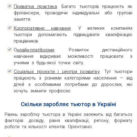
Приватна практика
. Багато тьюторів працюють як
фрілансери, проводячи індивідуальні або групові
заняття.
Корпоративне навчання
. У великих компаніях
тьютори допомагають підвищувати кваліфікацію
працівників.
О
нлайн-платформи
. Розвиток дистанційного
навчання відкриває можливості працювати з
учнями з будь-якої точки світу.
Соціальні проєкти і центри розвитку
. Тут тьютори
працюють з різними категоріями населення — від
дітей з особливими потребами до дорослих, які
хочуть змінити професію.
Скільки заробляє тьютор в Україні
Рівень заробітку тьютора в Україні залежить від багатьох
факторів: досвіду, рівня кваліфікації, регіону, формату
роботи та кількості клієнтів. Орієнтовно: